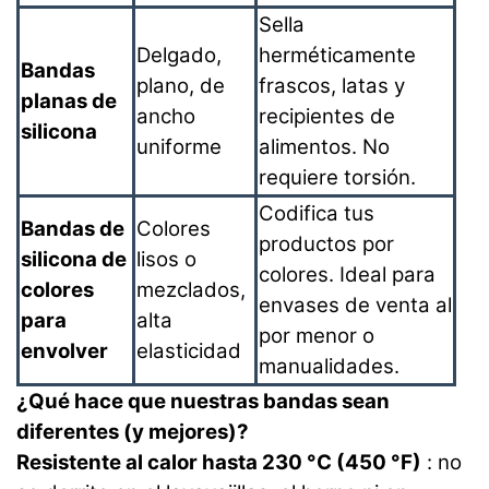
Sella
Delgado,
herméticamente
Bandas
plano, de
frascos, latas y
planas de
ancho
recipientes de
silicona
uniforme
alimentos. No
requiere torsión.
Codifica tus
Bandas de
Colores
productos por
silicona de
lisos o
colores. Ideal para
colores
mezclados,
envases de venta al
para
alta
por menor o
envolver
elasticidad
manualidades.
¿Qué hace que nuestras bandas sean
diferentes (y mejores)?
Resistente al calor hasta 230 °C (450 °F)
: no