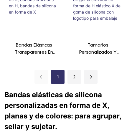
Bandas Elásticas
Tamaños
Transparentes En
Personalizados Y
Forma De X, Bandas
Banda De Goma
Cruzadas En H,
Cruzada En Forma De
Bandas De Silicona En
H Elástico X De Goma
1
2
Forma De X
De Silicona Con
Logotipo Para
Bandas elásticas de silicona
Embalaje
personalizadas en forma de X,
planas y de colores: para agrupar,
sellar y sujetar.