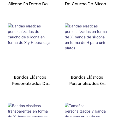
Silicona En Forma De X
De Caucho De Silicona
– Para Encuadernar
X Para Encuadernar
Libros Y Cajas,
Libros, De Alta Tensión,
Tamaño Y Color
Reutilizables.
Personalizados,
Cantidad Mínima De
Pedido: 1000
Unidades.
Bandas Elásticas
Bandas Elásticas
Personalizadas De
Personalizadas En
Caucho De Silicona En
Forma De X, Banda De
Forma De X Y H Para
Silicona En Forma De H
Caja
Para Unir Platos.