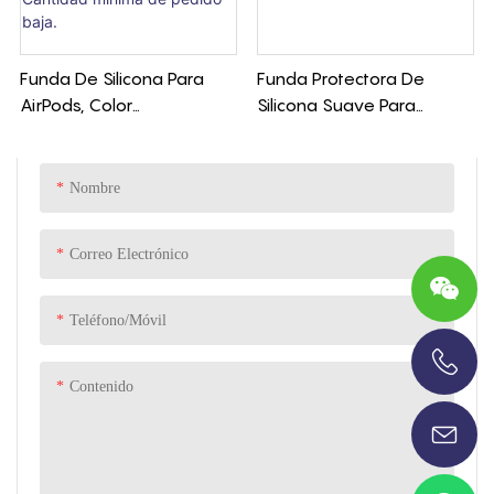
Funda De Silicona Para
Funda Protectora De
AirPods, Color
Silicona Suave Para
Personalizado Y Grabado
AirPods Pro 3
De Logotipo. Protección
Total, Tacto Suave.
Nombre
Cantidad Mínima De
Pedido Baja.
Correo Electrónico
Teléfono/Móvil
Contenido
+86-13696920171