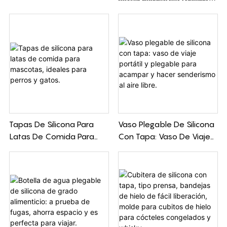
La Freidora Del Aire Del
Desmolde, Apta Para
resistente al calor de grado
Silicón De La Resistencia
Lavavajillas. Cantidad
alimenticio es una opción
Térmica De La Categoría
Mínima De Pedido Baja.
conveniente y ecológica para
Alimenticia
cocinar en su freidora. Su
superficie antiadherente y
resistencia al calor hacen que sea
fácil de usar y limpiar, mientras
que su construcción de silicona de
grado alimenticio garantiza
Tapas De Silicona Para
Vaso Plegable De Silicona
seguridad y durabilidad. El forro
Latas De Comida Para
Con Tapa: Vaso De Viaje
de silicona para freidora de aire de
Mascotas, Ideales Para
Portátil Y Plegable Para
silicona antiadherente reutilizable
Perros Y Gatos.
Acampar Y Hacer
resistente al calor de grado
Senderismo Al Aire Libre.
alimenticio es un accesorio
conveniente y seguro para
freidoras de aire. Hecho de
silicona de alta calidad,
proporciona una superficie