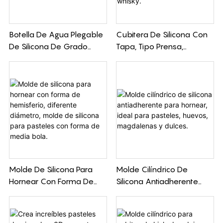
antiadherente para una fácil
limpieza y es resistente al calor, lo
Botella De Agua Plegable
Cubitera De Silicona Con
que lo hace ideal para freír al aire
De Silicona De Grado
Tapa, Tipo Prensa,
una amplia gama de alimentos.
Alimenticio: A Prueba De
Bandejas De Hielo De Fácil
Fugas, Ahorra Espacio Y
Liberación, Molde Para
Es Perfecta Para Viajar.
Cubitos De Hielo Para
Cócteles Congelados Y
Whisky.
Molde De Silicona Para
Molde Cilíndrico De
Hornear Con Forma De
Silicona Antiadherente
Hemisferio, Diferente
Para Hornear, Ideal Para
Diámetro, Molde De
Pasteles, Huevos,
Silicona Para Pasteles Con
Magdalenas Y Dulces.