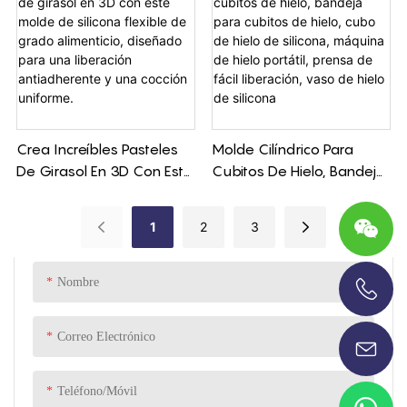
Forma De Media Bola.
Crea Increíbles Pasteles
Molde Cilíndrico Para
De Girasol En 3D Con Este
Cubitos De Hielo, Bandeja
Molde De Silicona Flexible
Para Cubitos De Hielo,
De Grado Alimenticio,
Cubo De Hielo De Silicona,
1
2
3
Diseñado Para Una
Máquina De Hielo Portátil,
Liberación Antiadherente
Prensa De Fácil Liberación,
Y Una Cocción Uniforme.
Vaso De Hielo De Silicona
Nombre
+86-13696920171
Correo Electrónico
Teléfono/Móvil