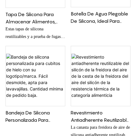
Botella De Agua Plegable
Tapa De Silicona Para
De Silicona, Ideal Para
Almacenar Alimentos,
Viajar, Cumple Con La
Con Logotipo Y Color
Estas tapas de silicona
Normativa De La FDA.
Personalizables. Cumple
reutilizables y a prueba de fugas
Colores Personalizados
Con La Normativa De La
para latas de refresco y cerveza
Disponibles. Cantidad
FDA, Es Reutilizable Y Se
están diseñadas para cubrir y sellar
Mínima De Pedido Baja.
Adapta A Varios
de forma segura las latas abiertas,
Tamaños.
manteniendo las bebidas frescas y
evitando derrames. Hechas de
silicona duradera, estas tapas son
una alternativa práctica y
ecológica al film transparente o al
papel de aluminio desechable.
Revestimiento
Bandeja De Silicona
Antiadherente Reutilizable
Personalizada Para
Del Silicón De La Freidora
Cubitos De Hielo Con Su
La canasta para freidora de aire de
Del Aire De La Cesta De
Logotipo/marca. Fácil
silicona antiadherente reutilizable