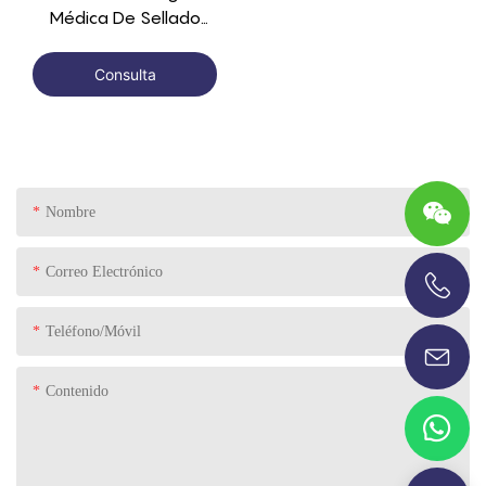
Médica De Sellado
Unidireccional De
Caucho De Silicona
Consulta
Nombre
Correo Electrónico
+86-13696920171
Teléfono/Móvil
Contenido