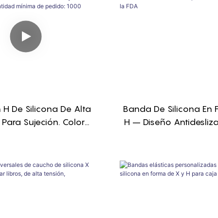
H De Silicona De Alta
Banda De Silicona En
 Para Sujeción. Color
H – Diseño Antidesliz
lizable. Duradera Y
Bucles, Reutilizable, 
le. Cantidad Mínima De
La FDA
o: 1000 Unidades.