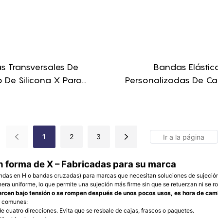
s Transversales De
Bandas Elástic
 De Silicona X Para
Personalizadas De C
rnar Libros, De Alta
Silicona En Forma De X
ión, Reutilizables.
Caja
1
2
3
n forma de X – Fabricadas para su marca
as en H o bandas cruzadas) para marcas que necesitan soluciones de sujeción f
nera uniforme, lo que permite una sujeción más firme sin que se retuerzan ni se 
ercen bajo tensión o se rompen después de unos pocos usos, es hora de camb
s comunes:
de cuatro direcciones. Evita que se resbale de cajas, frascos o paquetes.