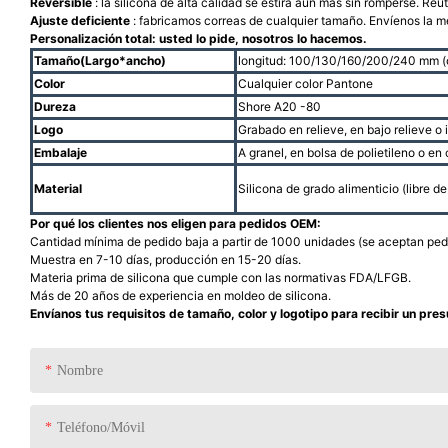
Reversible
: la silicona de alta calidad se estira aún más sin romperse. Reu
Ajuste deficiente
: fabricamos correas de cualquier tamaño. Envíenos la m
Personalización total: usted lo pide, nosotros lo hacemos.
Tamaño(Largo*ancho)
longitud: 100/130/160/200/240 mm (o
Color
Cualquier color Pantone
Dureza
Shore A20 -80
Logo
Grabado en relieve, en bajo relieve o
Embalaje
A granel, en bolsa de polietileno o en
Material
Silicona de grado alimenticio (libre de
Por qué los clientes nos eligen para pedidos OEM:
Cantidad mínima de pedido baja a partir de 1000 unidades (se aceptan ped
Muestra en 7-10 días, producción en 15-20 días.
Materia prima de silicona que cumple con las normativas FDA/LFGB.
Más de 20 años de experiencia en moldeo de silicona.
Envíanos tus requisitos de tamaño, color y logotipo para recibir un pre
Nombre
Teléfono/Móvil