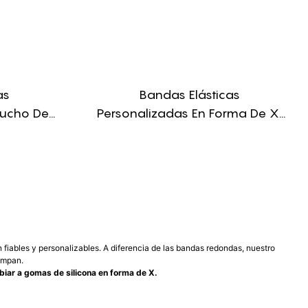
as
Bandas Elásticas
aucho De
Personalizadas En Forma De X,
 Y H Para
Banda De Silicona En Forma De
H Para Unir Platos.
iables y personalizables. A diferencia de las bandas redondas, nuestro
rompan.
iar a gomas de silicona en forma de X.