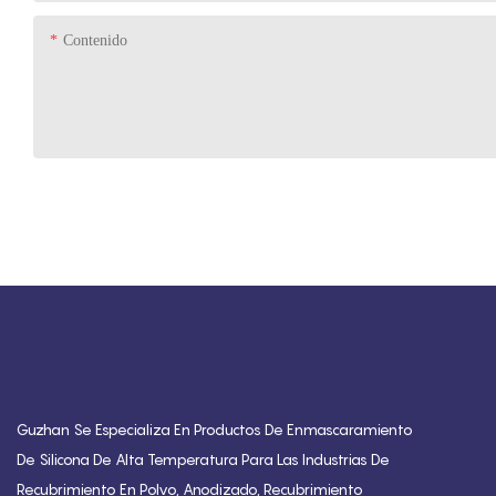
Contenido
Guzhan Se Especializa En Productos De Enmascaramiento
De Silicona De Alta Temperatura Para Las Industrias De
Recubrimiento En Polvo, Anodizado, Recubrimiento