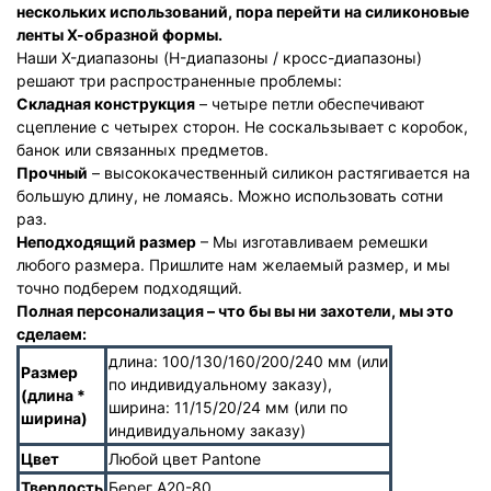
нескольких использований, пора перейти на силиконовые
ленты Х-образной формы.
Наши X-диапазоны (H-диапазоны / кросс-диапазоны)
решают три распространенные проблемы:
Складная конструкция
– четыре петли обеспечивают
сцепление с четырех сторон. Не соскальзывает с коробок,
банок или связанных предметов.
Прочный
– высококачественный силикон растягивается на
большую длину, не ломаясь. Можно использовать сотни
раз.
Неподходящий размер
– Мы изготавливаем ремешки
любого размера. Пришлите нам желаемый размер, и мы
точно подберем подходящий.
Полная персонализация – что бы вы ни захотели, мы это
сделаем:
длина: 100/130/160/200/240 мм (или
Размер
по индивидуальному заказу),
(длина *
ширина: 11/15/20/24 мм (или по
ширина)
индивидуальному заказу)
Цвет
Любой цвет Pantone
Твердость
Берег А20-80