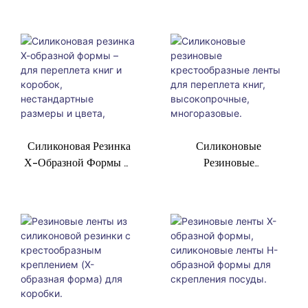
Перевязки, - Цвет На
Конструкция С 4
Заказ, Прочная,
Петлями,
Многоразовая.
Многоразовый,
Минимальный Заказ
Соответствует
1000 Шт.
Требованиям FDA.
Силиконовая Резинка
Силиконовые
Х-Образной Формы –
Резиновые
Для Переплета Книг И
Крестообразные Ленты
Коробок,
Для Переплета Книг,
Нестандартные Размеры
Высокопрочные,
И Цвета, Минимальный
Многоразовые.
Заказ 1000 Штук.