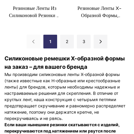
Резиновые Ленты Из
Резиновые Ленты X-
Силиконовой Резинки С
Образной Формы,
Крестообразным
Силиконовые Ленты H-
Креплением (X-
Образной Формы Для
Образная Форма) Для
Скрепления Посуды.
1
2
3
Коробки.
Силиконовые ремешки Х-образной формы
на заказ – для вашего бренда
Мы производим силиконовые ленты Х-образной формы
(также известные как Н-образные или крестообразные
ленты) для брендов, которым необходимы надежные и
настраиваемые решения для скрепления. В отличие от
круглых лент, наша конструкция с четырьмя петлями
предотвращает скручивание и равномерно распределяет
натяжение, поэтому они держатся крепче, не
перекручиваясь и не рвясь.
Если ваши нынешние резинки скатываются с изделий,
перекручиваются под натяжением или рвутся после