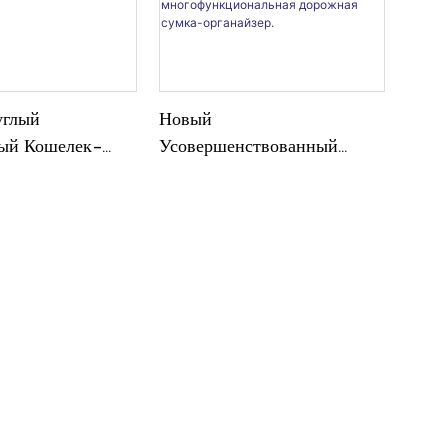
глый
Новый
ый Кошелек-
Усовершенствованный
Конфетных
Мягкий Силиконовый
 Карт, Монет И
Кошелек,
Водонепроницаемый
Силиконовый Кошелек На
Молнии,
Многофункциональная
Дорожная Сумка-
Органайзер.