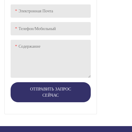
Электронная Почта
Силиконовая резиновая
Личная гигиена
прокладка
PET SUPPLIES
Телефон/Мобильный
Колесо игрушечной машинки
Содержание
ОТПРАВИТЬ ЗАПРОС
СЕЙЧАС