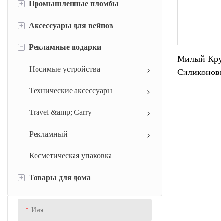
+
Промышленные пломбы
+
Аксессуары для вейпов
Силиконовое уплотнительное
кольцо
-
Рекламные подарки
Силиконовый наконечник для
Милый Кру
Силиконовые ремешки
вейпа и крышка мундштука
Носимые устройства
Силиконов
Силиконовый колпачок для
чехол для электронной сигареты
Портмоне 
Технические аксессуары
шприца
Цветов Для
Ключей.
Travel &amp; Carry
силиконовый клапан
Рекламный
Поршень силиконового шприца
Косметическая упаковка
Уплотнения из силиконовой
резины
+
Товары для дома
Резиновая прокладка
Кухня
Имя
Резиновая втулка
Ресторан