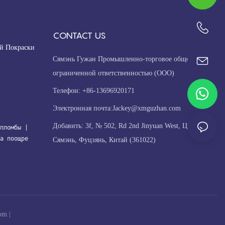
CONTACT US
+86-13696920171
й Покраски
Сямэнь Гужан Промышленно-торговое общество с
ограниченной ответственностью (ООО)
Телефон: +86-13696920171
Электронная почта:
Jackey@xmguzhan.com
Добавить: 3f, № 502, Rd 2nd Jinyuan West, Цзимэй,
пломбы
| 
а поощре
Сямэнь, Фуцзянь, Китай (361022)
om
|