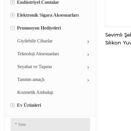
+
Endüstriyel Contalar
+
Elektronik Sigara Aksesuarları
Silikon Conta Sızdırmazlık Halkası
-
Promosyon Hediyeleri
Silikon Bantlar
Silikon elektronik sigara ucu ve
Sevimli Şe
ağızlık kapağı
Silikon şırınga kapağı
Giyilebilir Cihazlar
Silikon Y
Elektronik sigara kutusu
Para Cüzda
Silikon valf
Teknoloji Aksesuarları
Para Ve An
Silikon Şırınga Pistonu
Seyahat ve Taşıma
Silikon Kauçuk contalar
Tanıtım amaçlı
Kauçuk conta
Kozmetik Ambalajı
+
Ev Ürünleri
Kauçuk Grommet
Silikon Kauçuk Ped
Mutfak
Isim
Yemek