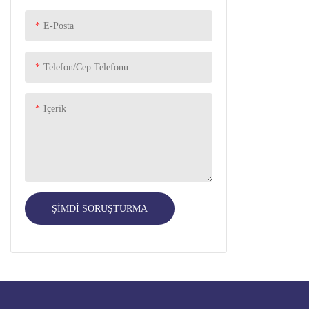
E-Posta
Kişisel Bakım
PET SUPPLIES
Telefon/Cep Telefonu
Oyuncak araba tekerleği
Içerik
ŞIMDI SORUŞTURMA