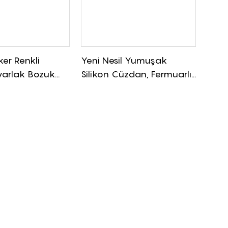
ker Renkli
Yeni Nesil Yumuşak
uvarlak Bozuk
Silikon Cüzdan, Fermuarlı
nı, Kart, Bozuk
Su Geçirmez Silikon
ahtar İçin
Bozuk Para Cüzdanı, Çok
Amaçlı Seyahat
Düzenleyici Çanta