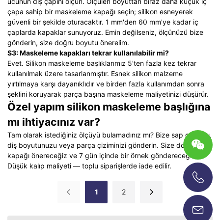
ucunun dış çapını ölçün. Ölçülen boyuttan biraz daha küçük iç
çapa sahip bir maskeleme kapağı seçin; silikon esneyerek
güvenli bir şekilde oturacaktır. 1 mm'den 60 mm'ye kadar iç
çaplarda kapaklar sunuyoruz. Emin değilseniz, ölçünüzü bize
gönderin, size doğru boyutu önerelim.
S3: Maskeleme kapakları tekrar kullanılabilir mi?
Evet. Silikon maskeleme başlıklarımız 5'ten fazla kez tekrar
kullanılmak üzere tasarlanmıştır. Esnek silikon malzeme
yırtılmaya karşı dayanıklıdır ve birden fazla kullanımdan sonra
şeklini koruyarak parça başına maskeleme maliyetinizi düşürür.
Özel yapım silikon maskeleme başlığına
mı ihtiyacınız var?
Tam olarak istediğiniz ölçüyü bulamadınız mı? Bize sap çapınızı,
diş boyutunuzu veya parça çiziminizi gönderin. Size doğru
kapağı önereceğiz ve 7 gün içinde bir örnek göndereceğiz.
Düşük kalıp maliyeti — toplu siparişlerde iade edilir.
+86-13696920171
1
2