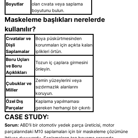
Boyutlar
olan cıvata veya saplama
boyutunu bulun.
Maskeleme başlıkları nerelerde
kullanılır?
Cıvatalar ve
Boya püskürtmesinden
Dişli
korunmaları için açıkta kalan
Saplamalar
iplikleri örtün.
Boru Uçları
Tozun iç çaplara girmesini
ve Boru
önleyin.
Açıklıkları
Zemin yüzeylerini veya
Çubuklar ve
sızdırmazlık alanlarını
Miller
koruyun.
Özel Dış
Kaplama yapılmaması
Parçalar
gereken herhangi bir çıkıntı
CASE STUDY:
Sorun:
ABD'li bir otomotiv yedek parça üreticisi, motor
parçalarındaki M10 saplamaları için bir maskeleme çözümüne
ihtiyaç duyuyordu. Saplamaların toz boyama sırasında