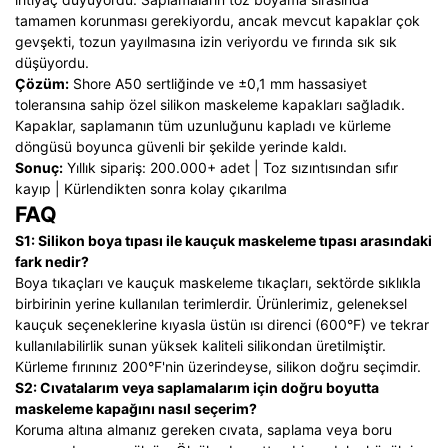
tamamen korunması gerekiyordu, ancak mevcut kapaklar çok
gevşekti, tozun yayılmasına izin veriyordu ve fırında sık sık
düşüyordu.
Çözüm:
Shore A50 sertliğinde ve ±0,1 mm hassasiyet
toleransına sahip özel silikon maskeleme kapakları sağladık.
Kapaklar, saplamanın tüm uzunluğunu kapladı ve kürleme
döngüsü boyunca güvenli bir şekilde yerinde kaldı.
Sonuç:
Yıllık sipariş: 200.000+ adet | Toz sızıntısından sıfır
kayıp | Kürlendikten sonra kolay çıkarılma
FAQ
S1: Silikon boya tıpası ile kauçuk maskeleme tıpası arasındaki
fark nedir?
Boya tıkaçları ve kauçuk maskeleme tıkaçları, sektörde sıklıkla
birbirinin yerine kullanılan terimlerdir. Ürünlerimiz, geleneksel
kauçuk seçeneklerine kıyasla üstün ısı direnci (600°F) ve tekrar
kullanılabilirlik sunan yüksek kaliteli silikondan üretilmiştir.
Kürleme fırınınız 200°F'nin üzerindeyse, silikon doğru seçimdir.
S2: Cıvatalarım veya saplamalarım için doğru boyutta
maskeleme kapağını nasıl seçerim?
Koruma altına almanız gereken cıvata, saplama veya boru