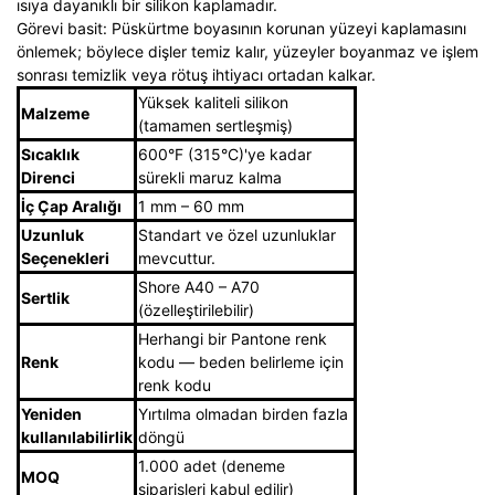
ısıya dayanıklı bir silikon kaplamadır.
Görevi basit: Püskürtme boyasının korunan yüzeyi kaplamasını
önlemek; böylece dişler temiz kalır, yüzeyler boyanmaz ve işlem
sonrası temizlik veya rötuş ihtiyacı ortadan kalkar.
Yüksek kaliteli silikon
Malzeme
(tamamen sertleşmiş)
Sıcaklık
600°F (315°C)'ye kadar
Direnci
sürekli maruz kalma
İç Çap Aralığı
1 mm – 60 mm
Uzunluk
Standart ve özel uzunluklar
Seçenekleri
mevcuttur.
Shore A40 – A70
Sertlik
(özelleştirilebilir)
Herhangi bir Pantone renk
Renk
kodu — beden belirleme için
renk kodu
Yeniden
Yırtılma olmadan birden fazla
kullanılabilirlik
döngü
1.000 adet (deneme
MOQ
siparişleri kabul edilir)