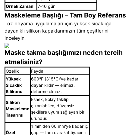
Örnek Zamanı
7-10 gün
Maskeleme Başlığı – Tam Boy Referans
Toz boyama uygulamaları için yüksek sıcaklığa
dayanıklı silikon kapaklarımızın tüm çeşitlerini
inceleyin.
Maske takma başlığımızı neden tercih
etmelisiniz?
Özellik
Fayda
Yüksek
600°F (315°C)'ye kadar
Sıcaklık
dayanıklıdır — erimez,
Silikonu
deforme olmaz.
Esnek, kolay takılıp
Silikon
çıkarılabilen, düzensiz
Maskeleme
şekillere uyum sağlayan bir
Tasarımı
üründür.
1 mm'den 60 mm'ye kadar iç
Özel
çap — tam olarak ihtiyacınız