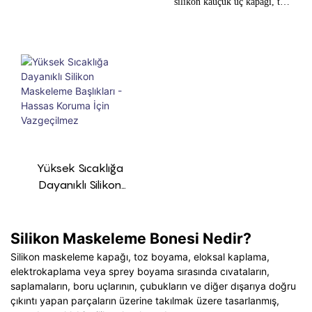
Süreçlerinde Dişleri Ve
Maskeleme Başlığı
silikon kauçuk uç kapağı, toz
Saplamaları Korur,
boya kaplama ve boya
Standart Ve Özel
uygulamalarında maskeleme
Boyutlarda Mevcuttur.
çözümü olarak kullanılmak
üzere tasarlanmıştır. Kaplama
işlemi sırasında parçaları aşırı
ısıdan ve kimyasallardan
korumak için sıkı ve güvenli
bir sızdırmazlık sağlar.
Yüksek Sıcaklığa
Dayanıklı Silikon
Maskeleme Başlıkları -
Hassas Koruma İçin
Vazgeçilmez
Silikon Maskeleme Bonesi Nedir?
Silikon maskeleme kapağı, toz boyama, eloksal kaplama,
elektrokaplama veya sprey boyama sırasında cıvataların,
saplamaların, boru uçlarının, çubukların ve diğer dışarıya doğru
çıkıntı yapan parçaların üzerine takılmak üzere tasarlanmış,