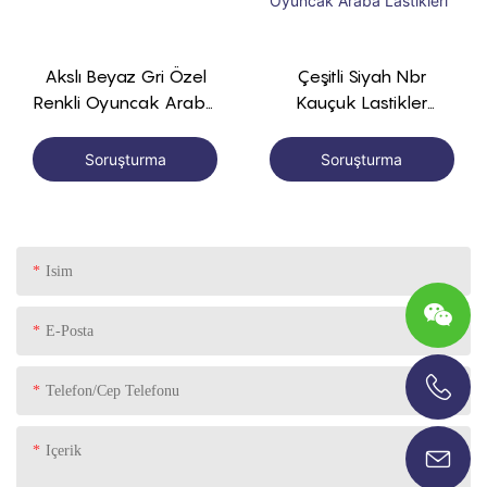
Akslı Beyaz Gri Özel
Çeşitli Siyah Nbr
Renkli Oyuncak Araba
Kauçuk Lastikler
Kauçuk Plastik
Kullanarak Yüksek
Tekerlek
Kalite Dayanıklı
Soruşturma
Soruşturma
Kauçuk Elektrikli
Oyuncak Araba
Lastikleri
Isim
E-Posta
Telefon/Cep Telefonu
+86-13696920171
Içerik