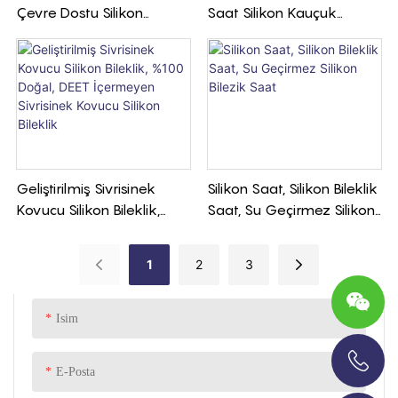
Çevre Dostu Silikon
Saat Silikon Kauçuk
Bileklik
Bileklik Kol Saati
Geliştirilmiş Sivrisinek
Silikon Saat, Silikon Bileklik
Kovucu Silikon Bileklik,
Saat, Su Geçirmez Silikon
%100 Doğal, DEET
Bilezik Saat
İçermeyen Sivrisinek
1
2
3
Kovucu Silikon Bileklik
Isim
E-Posta
+86-13696920171