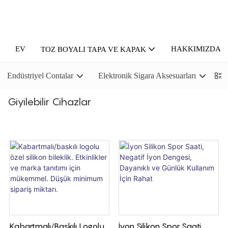
EV
HAKKIMIZDA
TOZ BOYALI TAPA VE KAPAK
Endüstriyel Contalar
Elektronik Sigara Aksesuarları
P
Giyilebilir Cihazlar
Kabartmalı/baskılı Logolu
İyon Silikon Spor Saati,