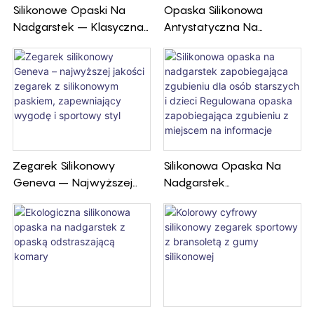
Silikonowe Opaski Na
Opaska Silikonowa
Nadgarstek – Klasyczna
Antystatyczna Na
Opaska Na Nadgarstek,
Nadgarstek Pasek
Bardziej Miękka I Trwalsza
Antystatyczny Na
Nadgarstek
Bezprzewodowy Pasek
Antystatyczny
Zegarek Silikonowy
Silikonowa Opaska Na
Geneva – Najwyższej
Nadgarstek
Jakości Zegarek Z
Zapobiegająca Zgubieniu
Silikonowym Paskiem,
Dla Osób Starszych I
Zapewniający Wygodę I
Dzieci Regulowana
Sportowy Styl
Opaska Zapobiegająca
Zgubieniu Z Miejscem Na
Informacje