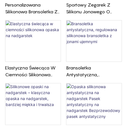
Personalizowana
Sportowy Zegarek Z
Silikonowa Bransoletka Z
Silikonu Jonowego O
Wytłoczonym/nadrukow
Ujemnym Bilansie
Anym Logo. Idealna Na
Jonowym, Trwały I
Imprezy I Promocję Marki.
Wygodny Do
Niskie Minimalne
Codziennego Noszenia
Zamówienie.
Elastyczna Świecąca W
Bransoletka
Ciemności Silikonowa
Antystatyczna,
Opaska Na Nadgarstek
Regulowana Silikonowa
Bransoletka Z Jonami
Ujemnymi