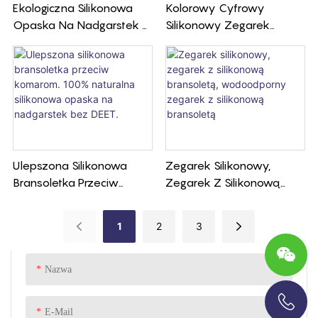
Ekologiczna Silikonowa
Kolorowy Cyfrowy
Opaska Na Nadgarstek Z
Silikonowy Zegarek
Opaską Odstraszającą
Sportowy Z Bransoletą Z
Komary
Gumy Silikonowej
Ulepszona Silikonowa
Zegarek Silikonowy,
Bransoletka Przeciw
Zegarek Z Silikonową
Komarom. 100%
Bransoletą,
Naturalna Silikonowa
Wodoodporny Zegarek Z
1
2
3
Opaska Na Nadgarstek
Silikonową Bransoletą
Bez DEET.
Nazwa
E-Mail
+86-13696920171