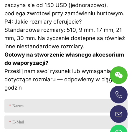
zaczyna się od 150 USD (jednorazowo),
podlega zwrotowi przy zamówieniu hurtowym.
P4: Jakie rozmiary oferujecie?
Standardowe rozmiary: 510, 9 mm, 17 mm, 21
mm, 30 mm. Na życzenie dostępne są również
inne niestandardowe rozmiary.
Gotowy na stworzenie własnego akcesorium
do waporyzacji?
Prześlij nam swój rysunek lub wymagania
dotyczące rozmiaru — odpowiemy w ciągu 24
godzin
+86-13696920171
Nazwa
E-Mail