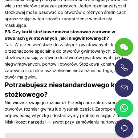
wielu rozmiarów zatyczek prostych. Jeden rozmiar zatyczki
stożkowej może pasować do otworów o różnych średnicach,
upraszczając w ten sposób zaopatrzenie w materiały
maskujące.
P3: Czy korki stożkowe można stosować zarówno w
otworach gwintowanych, jak i niegwintowanych?
Tak. W przeciwieństwie do zaślepek gwintowanych, które są
przeznaczone specjalnie do otworów gwintowanych, zaślepki
stożkowe pasują zarówno do otworów gwintowanych, jak i
niegwintowanych, portów i otworów. Stożkowa konstrukcja
zapewnia szczelne uszczelnienie niezależnie od tego, czy
+86-13696920171
otwór ma gwint.
Potrzebujesz niestandardowego korka
stożkowego?
Nie widzisz swojego rozmiaru? Prześlij nam zakres średnic
otworów, rozmiar gwintu lub rysunek części. Zaproponujemy
odpowiednią wtyczkę i dostarczymy próbkę w ciągu 7 dni.
Niski koszt narzędzi — zwrot przy zamówieniu hurtowym.