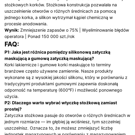
stożkowych korków. Stożkowa konstrukcja pozwalała na
uszczelnienie otworów o różnych średnicach za pomocą
jednego korka, a silikon wytrzymał kąpiel chemiczną w
procesie anodowania.
Wynik:
Zmniejszenie zapasów o 75% | Wyeliminowanie błędów
operatora | Ponad 150 000 szt./rok
FAQ:
P1: Jaka jest różnica pomiędzy silikonową zatyczką
maskującą a gumową zatyczką maskującą?
Korki lakiernicze i gumowe korki maskujące to terminy
branżowe często używane zamiennie. Nasze produkty
wykonane są z wysokiej jakości silikonu, który w porównaniu z
tradycyjnymi produktami gumowymi zapewnia doskonałą
odporność na temperaturę (600°F) i możliwość ponownego
użycia.
P2: Dlaczego warto wybrać wtyczkę stożkową zamiast
prostej?
Zatyczka stożkowa pasuje do otworów o różnych średnicach w
jednym rozmiarze — im głębiej ją wciśniesz, tym szczelniej
uszczelnisz. Oznacza to, że możesz zmniejszyć liczbę
jednostek magazynowych w porównaniu z magazynowaniem