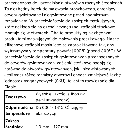
przeznaczona do uszczelniania otworów o różnych średnicach.
To niezbędny korek do malowania proszkowego, chroniący
otwory gwintowane i niegwintowane przed nadmiernym
rozpyleniem.
W przeciwieństwie do zaślepek maskujących,
które nakłada się na części zewnętrzne, zaślepki stożkowe
montuje się w otworach. Oba te produkty są niezbędnymi
produktami maskującymi do malowania proszkowego. Nasze
silikonowe zaślepki maskujące są zaprojektowane tak, aby
wytrzymywały temperatury powyżej 600°F (ponad 300°C). W
przeciwieństwie do zaślepek gwintowanych przeznaczonych
do otworów gwintowanych, zaślepki stożkowe nadają się
zarówno do otworów gwintowanych, jak i niegwintowanych
.
Jeśli masz różne rozmiary otworów i chcesz zmniejszyć liczbę
jednostek magazynowych (SKU), to jest to rozwiązanie dla
Ciebie.
Wysokiej jakości silikon (w
Tworzywo
pełni utwardzony)
Odporność na
Do 600°F (315°C) ciągłej
temperaturę
ekspozycji
Zakres
średnicy
1,0 mm – 127 mm