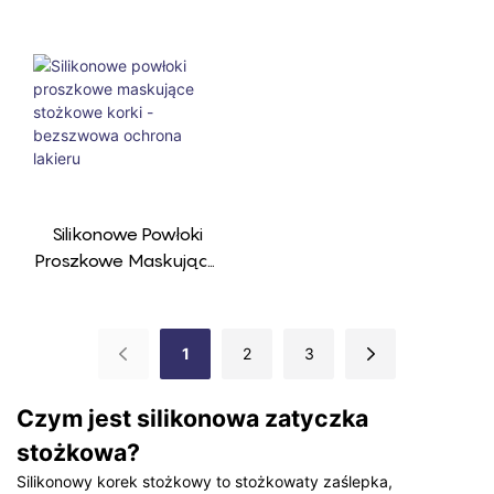
Ego – Idealne Do
Ego, Stożkowa
Maskowania Otworów
Konstrukcja /
Podczas Malowania
Doskonałe
Proszkowego
Uszczelnienie,
Możliwość
Zamówienia Koloru
Silikonowe Powłoki
Proszkowe Maskujące
Stożkowe Korki -
Bezszwowa Ochrona
Lakieru
1
2
3
Czym jest silikonowa zatyczka
stożkowa?
Silikonowy korek stożkowy to stożkowaty zaślepka,