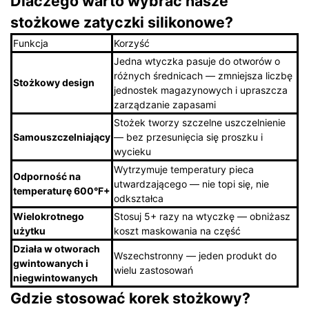
Dlaczego warto wybrać nasze
stożkowe zatyczki silikonowe?
Funkcja
Korzyść
Jedna wtyczka pasuje do otworów o
różnych średnicach — zmniejsza liczbę
Stożkowy design
jednostek magazynowych i upraszcza
zarządzanie zapasami
Stożek tworzy szczelne uszczelnienie
Samouszczelniający
— bez przesunięcia się proszku i
wycieku
Wytrzymuje temperatury pieca
Odporność na
utwardzającego — nie topi się, nie
temperaturę 600°F+
odkształca
Wielokrotnego
Stosuj 5+ razy na wtyczkę — obniżasz
użytku
koszt maskowania na część
Działa w otworach
Wszechstronny — jeden produkt do
gwintowanych i
wielu zastosowań
niegwintowanych
Gdzie stosować korek stożkowy?