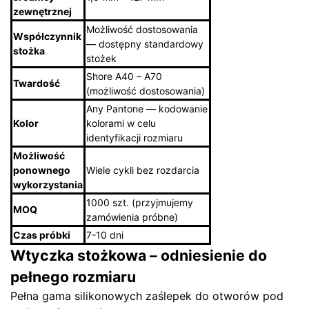
zewnętrznej
Możliwość dostosowania
Współczynnik
— dostępny standardowy
stożka
stożek
Shore A40 – A70
Twardość
(możliwość dostosowania)
Any Pantone — kodowanie
Kolor
kolorami w celu
identyfikacji rozmiaru
Możliwość
ponownego
Wiele cykli bez rozdarcia
wykorzystania
1000 szt. (przyjmujemy
MOQ
zamówienia próbne)
Czas próbki
7-10 dni
Wtyczka stożkowa – odniesienie do
pełnego rozmiaru
Pełna gama silikonowych zaślepek do otworów pod