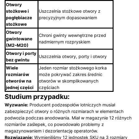
Otwory
stożkowe i
Uszczelnia stożkowe otwory z
pogłębiacze
precyzyjnym dopasowaniem
stożkowe
Otwory
Chroni gwinty wewnętrzne przed
gwintowane
nadmiernym rozpryskiem
(M2–M20)
Otwory i porty
Uszczelnia otwory, porty i otwory
bez gwintu
Wiele
Jeden rozmiar stożkowego korka
rozmiarów
może pokrywać zakres średnic
otworów na
otworów w skomplikowanych
jednej części
częściach
Studium przypadku:
Wyzwanie:
Producent podzespołów lotniczych musiał
zabezpieczyć otwory o różnych rozmiarach w elementach
podwozia podczas anodowania. Miał w magazynie 12 różnych
rozmiarów zaślepek, co powodowało problemy z
magazynowaniem i dezorientację operatorów.
Rozwiązanie:
Wymieniliśmy 12 jednostek SKU na 3 rozmiary