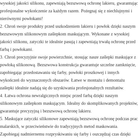
wysokiej jakości silikonu, zapewniają bezszwową ochronę lakieru, gwarantując
profesjonalne wykończenie za każdym razem. Pożegnaj się z niechlujnymi i
nierównymi powłokami!
2. Chroń swoje produkty przed uszkodzeniem lakieru i powłok dzięki naszym
bezszwowym silikonowym zaślepkom maskującym. Wykonane z wysokiej
jakości silikonu, zatyczki te idealnie pasują i zapewniają trwałą ochronę przed
farbą i powłokami.
3. Chroń precyzyjnie swoje powierzchnie, stosując nasze zaślepki maskujące z
powłoką silikonową. Bezszwowa konstrukcja gwarantuje szczelne zamknięcie,
zapobiegając przedostawaniu się farby, powłoki proszkowej i innych
wykończeń do wyznaczonych obszarów. Łatwe w montażu i demontażu
zaślepki idealnie nadają się do uzyskiwania profesjonalnych rezultatów.
4. Łatwa ochrona newralgicznych miejsc przed farbą dzięki naszym
silikonowym zaślepkom maskującym. Idealny do skomplikowanych projektów,
gwarantuje precyzyjną i bezszwową ochronę lakieru.
5. Maskujące zatyczki silikonowe zapewniają bezszwową ochronę podczas prac
malarskich, w przeciwieństwie do tradycyjnych metod maskowania.
Zapobiegaj nadmiernemu rozpryskiwaniu się farby i oszczędzaj czas dzięki