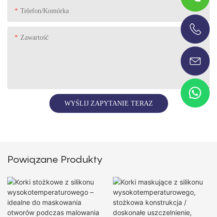
Telefon/komórka
Zawartość
+86-13696920171
WYŚLIJ ZAPYTANIE TERAZ
Powiązane Produkty