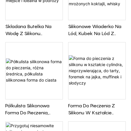
frytownic powietrznych.
Wykonany z wysokiej jakości
silikonu, zapewnia
Składana Butelka Na
Silikonowe Wiaderko Na
nieprzywierającą powierzchnię
Wodę Z Silikonu
Lód, Kubek Na Lód Z
ułatwiającą czyszczenie i jest
Spożywczego: Szczelna,
Pokrywką, Łatwe W
odporny na ciepło, dzięki czemu
Oszczędzająca Miejsce I
Użyciu, Foremki Do Lodu,
idealnie nadaje się do smażenia na
Idealna W Podróży
Forma Do Mrożonych
powietrzu szerokiej gamy
Koktajli, Whisky
produktów spożywczych
Półkulista Silikonowa
Forma Do Pieczenia Z
Forma Do Pieczenia,
Silikonu W Kształcie
Różna Średnica, Półkulista
Cylindra,
Silikonowa Forma Do
Nieprzywierająca, Do