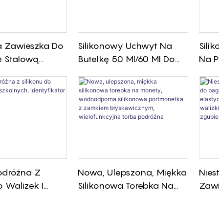
a Zawieszka Do
Silikonowy Uchwyt Na
Sili
 Stalową
Butelkę 50 Ml/60 Ml Do
Na P
Identyfikatorem,
Dezynfekcji Rąk – Miękki,
Rąk,
o Szybkiego
Elastyczny I Ochronny
Bute
wania Bagażu
Pokrowiec
Podróżna Z
Nowa, Ulepszona, Miękka
Nies
o Walizek I
Silikonowa Torebka Na
Zawi
olnych,
Monety, Wodoodporna
Sili
ator Bagażowy
Silikonowa Portmonetka
Elas