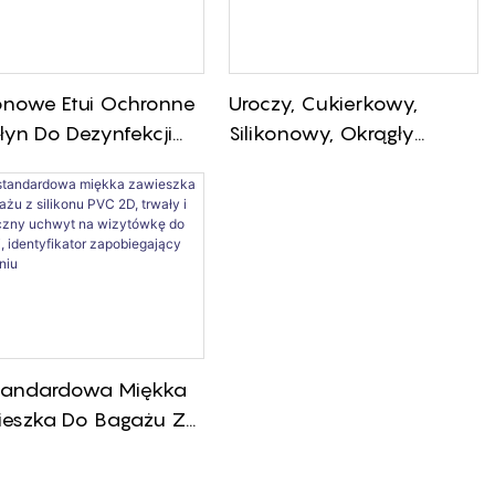
konowe Etui Ochronne
Uroczy, Cukierkowy,
łyn Do Dezynfekcji
Silikonowy, Okrągły
 Miękkie I Gładkie, Do
Portfel Na Monety, Karty,
lek 30 Ml
Monety I Klucze
tandardowa Miękka
eszka Do Bagażu Z
konu PVC 2D, Trwały I
tyczny Uchwyt Na