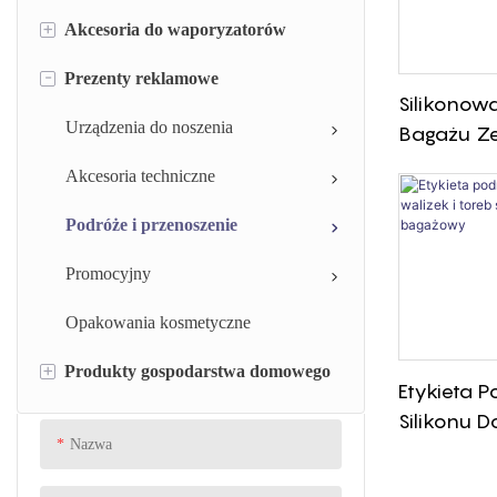
+
Akcesoria do waporyzatorów
Pierścień uszczelniający silikonowy
-
Prezenty reklamowe
Opaski silikonowe
Silikonowa końcówka do
Silikonow
waporyzatora i osłona ustnika
Silikonowa nasadka strzykawki
Urządzenia do noszenia
Bagażu Ze
Etui na waporyzator
Pętelką I 
Zawór silikonowy
Akcesoria techniczne
Idealna D
Zlokalizo
Tłok strzykawki silikonowej
Podróże i przenoszenie
Uszczelki z gumy silikonowej
Promocyjny
Uszczelka gumowa
Opakowania kosmetyczne
+
Produkty gospodarstwa domowego
Przelotka gumowa
Etykieta 
Silikonu D
Podkładka z gumy silikonowej
Kuchnia
Nazwa
Toreb Szk
Jadalnia
Identyfik