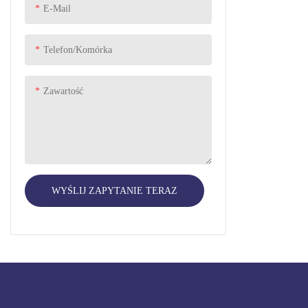
E-Mail
Pielęgnacja osobista
PET SUPPLIES
Telefon/komórka
Koło samochodziku zabawkowego
Zawartość
WYŚLIJ ZAPYTANIE TERAZ