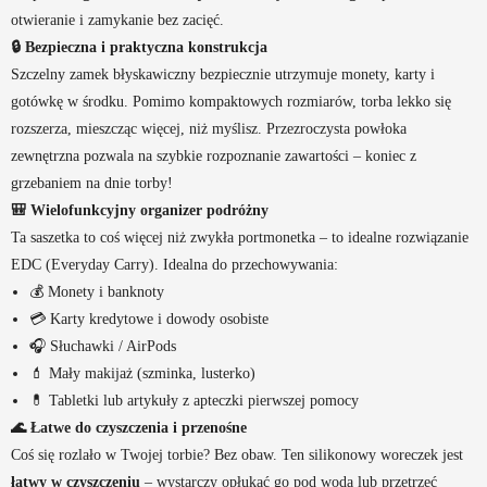
otwieranie i zamykanie bez zacięć.
🔒 Bezpieczna i praktyczna konstrukcja
Szczelny zamek błyskawiczny bezpiecznie utrzymuje monety, karty i
gotówkę w środku. Pomimo kompaktowych rozmiarów, torba lekko się
rozszerza, mieszcząc więcej, niż myślisz. Przezroczysta powłoka
zewnętrzna pozwala na szybkie rozpoznanie zawartości – koniec z
grzebaniem na dnie torby!
🎒 Wielofunkcyjny organizer podróżny
Ta saszetka to coś więcej niż zwykła portmonetka – to idealne rozwiązanie
EDC (Everyday Carry). Idealna do przechowywania:
💰 Monety i banknoty
💳 Karty kredytowe i dowody osobiste
🎧 Słuchawki / AirPods
💄 Mały makijaż (szminka, lusterko)
💊 Tabletki lub artykuły z apteczki pierwszej pomocy
🌊 Łatwe do czyszczenia i przenośne
Coś się rozlało w Twojej torbie? Bez obaw. Ten silikonowy woreczek jest
łatwy w czyszczeniu
– wystarczy opłukać go pod wodą lub przetrzeć