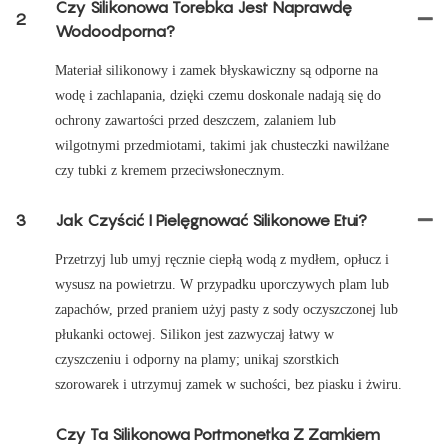
Czy Silikonowa Torebka Jest Naprawdę
2
Wodoodporna?
Materiał silikonowy i zamek błyskawiczny są odporne na
wodę i zachlapania, dzięki czemu doskonale nadają się do
ochrony zawartości przed deszczem, zalaniem lub
wilgotnymi przedmiotami, takimi jak chusteczki nawilżane
czy tubki z kremem przeciwsłonecznym.
3
Jak Czyścić I Pielęgnować Silikonowe Etui?
Przetrzyj lub umyj ręcznie ciepłą wodą z mydłem, opłucz i
wysusz na powietrzu. W przypadku uporczywych plam lub
zapachów, przed praniem użyj pasty z sody oczyszczonej lub
płukanki octowej. Silikon jest zazwyczaj łatwy w
czyszczeniu i odporny na plamy; unikaj szorstkich
szorowarek i utrzymuj zamek w suchości, bez piasku i żwiru.
Czy Ta Silikonowa Portmonetka Z Zamkiem