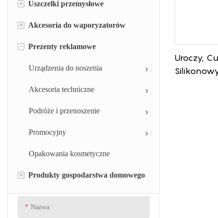
+
Uszczelki przemysłowe
+
Akcesoria do waporyzatorów
Pierścień uszczelniający silikonowy
-
Prezenty reklamowe
Opaski silikonowe
Silikonowa końcówka do
Uroczy, C
waporyzatora i osłona ustnika
Silikonowa nasadka strzykawki
Urządzenia do noszenia
Silikonowy
Etui na waporyzator
Portfel Na
Zawór silikonowy
Akcesoria techniczne
Monety I 
Tłok strzykawki silikonowej
Podróże i przenoszenie
Uszczelki z gumy silikonowej
Promocyjny
Uszczelka gumowa
Opakowania kosmetyczne
+
Produkty gospodarstwa domowego
Przelotka gumowa
Podkładka z gumy silikonowej
Kuchnia
Nazwa
Jadalnia