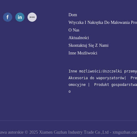
Dom
Wtyczka I Nakrętka Do Malowania Pr
O Nas
Aktualności
Skontaktuj Się Z Nami
Inne Możliwości
Inne możliwości:
Uszczelki przemy
Akcesoria do waporyzatorów
| 
 Pre
omocyjne
 | 
 Produkt gospodarstwa
o
awa autorskie © 2025 Xiamen Guzhan Industry Trade Co.,Ltd -
xmguzhan.co