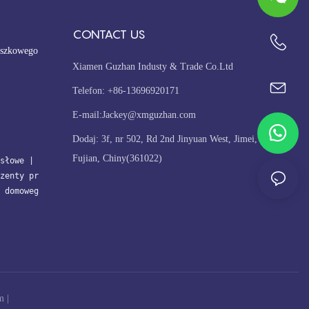
CONTACT US
oszkowego
+86-13696920171
Xiamen Guzhan Industy & Trade Co.Ltd
Telefon: +86-13696920171
E-mail:
Jackey@xmguzhan.com
Dodaj: 3f, nr 502, Rd 2nd Jinyuan West, Jimei, Xiamen,
Fujian, Chiny(361022)
słowe
| 
zenty pr
 domoweg
m
|