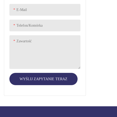
E-Mail
Pielęgnacja osobista
PET SUPPLIES
Telefon/komórka
Koło samochodziku zabawkowego
Zawartość
WYŚLIJ ZAPYTANIE TERAZ