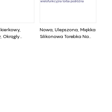
ukierkowy,
Nowa, Ulepszona, Miękka
, Okrągły
Silikonowa Torebka Na
 Monety, Karty,
Monety, Wodoodporna
Klucze
Silikonowa Portmonetka
Z Zamkiem
Błyskawicznym,
Wielofunkcyjna Torba
Podróżna