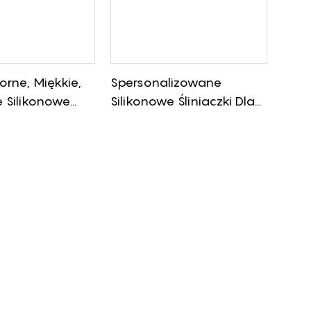
ne, Miękkie,
Spersonalizowane
 Silikonowe
Silikonowe Śliniaczki Dla
la Niemowląt
Niemowląt Z
Pojemnikiem Na Jedzenie