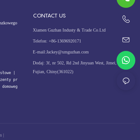
CONTACT US
oszkowego
+86-13696920171
Xiamen Guzhan Industy & Trade Co.Ltd
Telefon: +86-13696920171
E-mail:
Jackey@xmguzhan.com
Dodaj: 3f, nr 502, Rd 2nd Jinyuan West, Jimei, Xiamen,
Fujian, Chiny(361022)
słowe
| 
zenty pr
 domoweg
m
|