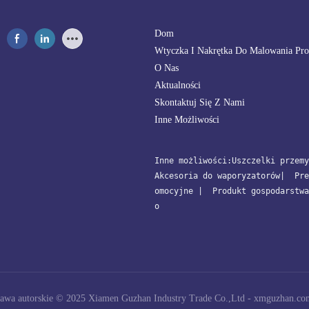
Dom
Wtyczka I Nakrętka Do Malowania Pr
O Nas
Aktualności
Skontaktuj Się Z Nami
Inne Możliwości
Inne możliwości:
Uszczelki przemy
Akcesoria do waporyzatorów
| 
 Pre
omocyjne
 | 
 Produkt gospodarstwa
o
awa autorskie © 2025 Xiamen Guzhan Industry Trade Co.,Ltd -
xmguzhan.co