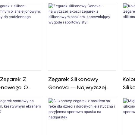
Zegarek Z
Zegarek Silikonowy
Kolo
Jonowego O
Geneva – Najwyższej
Sili
ilansie
Jakości Zegarek Z
Spor
Trwały I
Silikonowym Paskiem,
Gumy
 Do
Zapewniający Wygodę I
go Noszenia
Sportowy Styl