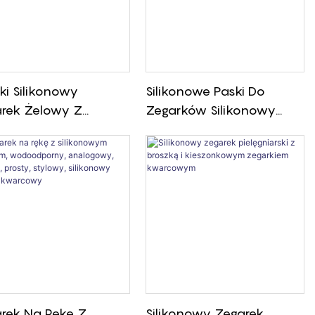
ki Silikonowy
Silikonowe Paski Do
rek Żelowy Z
Zegarków Silikonowy
konowym Paskiem
Pasek Do Zegarka Z
rcowy Sportowy
Szybkim Zapięciem
rek Na Rękę
rek Na Rękę Z
Silikonowy Zegarek