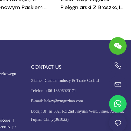
konowym Paskiem,
Pielęgniarski Z Broszką I
oodporny,
Kieszonkowym Zegarkiem
ogowy, Uroczy, Prosty,
Kwarcowym
owy, Silikonowy
k, Kwarcowy
CONTACT US
+86-13696920171
oszkowego
Xiamen Guzhan Industy & Trade Co.Ltd
Telefon: +86-13696920171
E-mail:
Jackey@xmguzhan.com
Dodaj: 3f, nr 502, Rd 2nd Jinyuan West, Jimei, Xiamen,
Fujian, Chiny(361022)
słowe
| 
zenty pr