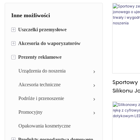
Inne możliwości
+
Uszczelki przemysłowe
+
Akcesoria do waporyzatorów
Pierścień uszczelniający silikonowy
-
Prezenty reklamowe
Opaski silikonowe
Silikonowa końcówka do
waporyzatora i osłona ustnika
Silikonowa nasadka strzykawki
Urządzenia do noszenia
Etui na waporyzator
Sportowy 
Zawór silikonowy
Akcesoria techniczne
Silikonu 
Ujemnym B
Tłok strzykawki silikonowej
Podróże i przenoszenie
Jonowym, 
Uszczelki z gumy silikonowej
Promocyjny
Wygodny
Codzienne
Uszczelka gumowa
Opakowania kosmetyczne
+
Produkty gospodarstwa domowego
Przelotka gumowa