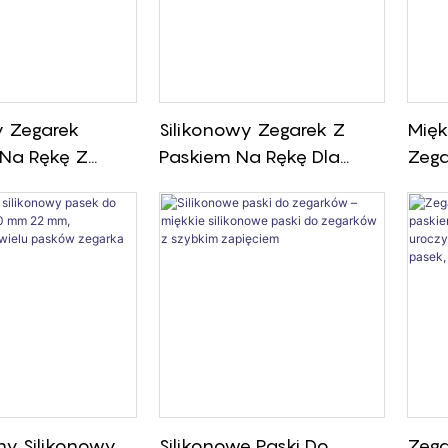
y Zegarek
Silikonowy Zegarek Z
Mięk
Na Rękę Z
Paskiem Na Rękę Dla
Zega
, Kreatywnym
Dzieci I Dorosłych,
Sili
Dotykowym LED
Elastyczna I Przyjemna
Kwa
Sportowa Opaska Na
Zega
Nadgarstek
ny Silikonowy
Silikonowe Paski Do
Zega