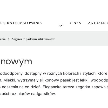
KRĘTKA DO MALOWANIA
O NAS
AKTUALNO
enia
Zegarek z paskiem silikonowym
konowym
odoodporny, dostępny w różnych kolorach i stylach, które 
Miękki, wytrzymały silikonowy pasek jest lekki, wodoodpor
do noszenia na co dzień. Elegancka tarcza zegarka zapew
szości rozmiarów nadgarstków.