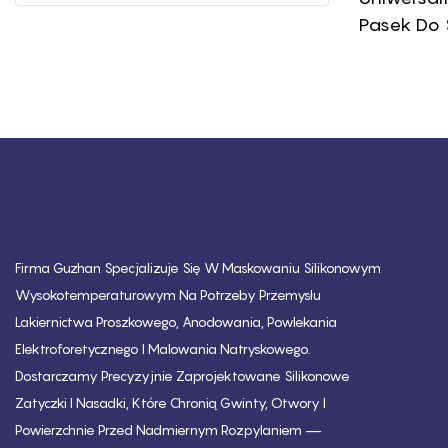
Pasek Do
20 Mm 22
Odpowied
Pasków Z
Firma Guzhan Specjalizuje Się W Maskowaniu Silikonowym
Wysokotemperaturowym Na Potrzeby Przemysłu
Lakiernictwa Proszkowego, Anodowania, Powlekania
Elektroforetycznego I Malowania Natryskowego.
Dostarczamy Precyzyjnie Zaprojektowane Silikonowe
Zatyczki I Nasadki, Które Chronią Gwinty, Otwory I
Powierzchnie Przed Nadmiernym Rozpylaniem —