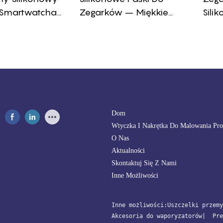
 Smartwatcha
Zegarków – Miękkie
Sili
 Mm,
Silikonowe Paski Do
Wod
ni Do Wielu
Zegarków Z Szybkim
Anal
egarka
Zapięciem
Styl
Pase
Dom
Wtyczka I Nakrętka Do Malowania Pr
O Nas
Aktualności
Skontaktuj Się Z Nami
Inne Możliwości
Inne możliwości:
Uszczelki przemy
Akcesoria do waporyzatorów
| 
 Pre