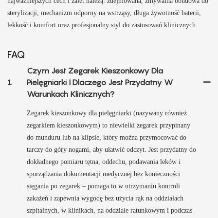
najważniejszych cech i zalet należą: zdejmowana, zmywalna obudowa do
sterylizacji, mechanizm odporny na wstrząsy, długa żywotność baterii,
lekkość i komfort oraz profesjonalny styl do zastosowań klinicznych.
FAQ
Czym Jest Zegarek Kieszonkowy Dla
1
Pielęgniarki I Dlaczego Jest Przydatny W
Warunkach Klinicznych?
Zegarek kieszonkowy dla pielęgniarki (nazywany również
zegarkiem kieszonkowym) to niewielki zegarek przypinany
do munduru lub na klipsie, który można przymocować do
tarczy do góry nogami, aby ułatwić odczyt. Jest przydatny do
dokładnego pomiaru tętna, oddechu, podawania leków i
sporządzania dokumentacji medycznej bez konieczności
sięgania po zegarek – pomaga to w utrzymaniu kontroli
zakażeń i zapewnia wygodę bez użycia rąk na oddziałach
szpitalnych, w klinikach, na oddziale ratunkowym i podczas