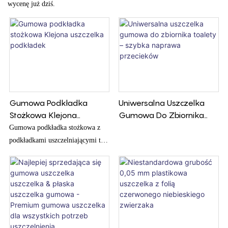
wycenę już dziś.
Gumowa Podkładka
Uniwersalna Uszczelka
Stożkowa Klejona
Gumowa Do Zbiornika
Uszczelka Podkładek
Toalety – Szybka
Gumowa podkładka stożkowa z
Naprawa Przecieków
podkładkami uszczelniającymi to
rodzaj podkładki uszczelniającej,
która ma połączony gumowy
stożek pośrodku, zapewniając
bezpieczne i niezawodne
rozwiązanie uszczelniające do
różnych zastosowań. Gumowy