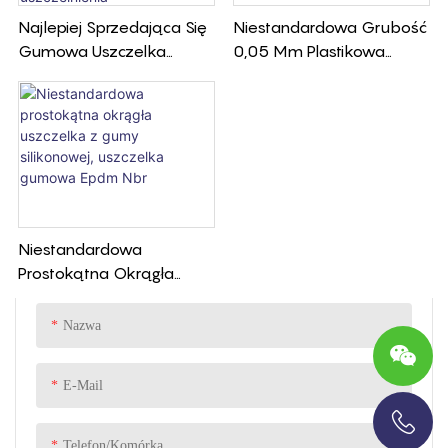
stożek pomaga stworzyć szczelne
Najlepiej Sprzedająca Się
Niestandardowa Grubość
uszczelnienie, zapobiegając
Gumowa Uszczelka
0,05 Mm Plastikowa
wyciekom i zapewniając trwałe i
Uszczelka & Płaska
Uszczelka Z Folią
długotrwałe połączenie
Uszczelka Gumowa -
Czerwonego Niebieskiego
Premium Gumowa
Zwierzaka
Uszczelka Dla Wszystkich
Potrzeb Uszczelnienia
Niestandardowa
Prostokątna Okrągła
Uszczelka Z Gumy
Silikonowej, Uszczelka
Nazwa
Gumowa Epdm Nbr
E-Mail
Telefon/komórka
+86-13696920171