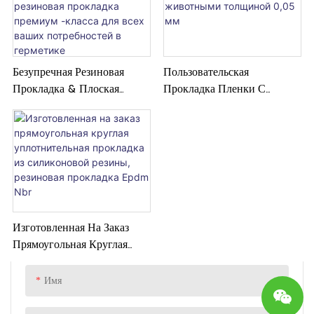
резиновый конус посередине,
что обеспечивает безопасное и
надежное уплотнительное
решение для различных
Безупречная Резиновая
Пользовательская
применений. Резиновый конус
Прокладка & Плоская
Прокладка Пленки С
помогает создать плотное
Резиновая Прокладка -
Голубыми Домашними
уплотнение, предотвращая
Резиновая Прокладка
Животными Толщиной
утечки и обеспечивая прочное
Премиум -класса Для Всех
0,05 Мм
и долговечное соединение.
Ваших Потребностей В
Герметике
Изготовленная На Заказ
Прямоугольная Круглая
Уплотнительная Прокладка
Из Силиконовой Резины,
Имя
Резиновая Прокладка Epdm
Nbr