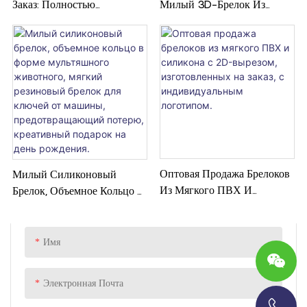
Заказ: Полностью
Милый 3D-Брелок Из
Персонализированные Для
Резины, Силикона И ПВХ,
Повседневного
С Мультяшным Рисунком,
Использования И
Ремешком И
Рекламных Акций.
Металлическим Элементом.
Оптовая Продажа Брелоков
Милый Силиконовый
Из Мягкого ПВХ И
Брелок, Объемное Кольцо В
Силикона С 2D-Вырезом,
Форме Мультяшного
Изготовленных На Заказ, С
Животного, Мягкий
Индивидуальным
Резиновый Брелок Для
Имя
Логотипом.
Ключей От Машины,
Предотвращающий Потерю,
Электронная Почта
Креативный Подарок На
День Рождения.