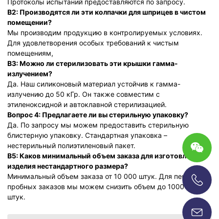
Протоколы испытаний предоставляются по запросу.
В2: Производятся ли эти колпачки для шприцев в чистом
помещении?
Мы производим продукцию в контролируемых условиях.
Для удовлетворения особых требований к чистым
помещениям,
В3: Можно ли стерилизовать эти крышки гамма-
излучением?
Да. Наш силиконовый материал устойчив к гамма-
излучению до 50 кГр. Он также совместим с
этиленоксидной и автоклавной стерилизацией.
Вопрос 4: Предлагаете ли вы стерильную упаковку?
Да. По запросу мы можем предоставить стерильную
блистерную упаковку. Стандартная упаковка –
нестерильный полиэтиленовый пакет.
В5: Каков минимальный объем заказа для изготовления
изделия нестандартного размера?
Минимальный объем заказа от 10 000 штук. Для первых
пробных заказов мы можем снизить объем до 1000-2000
+86-13696920171
штук.