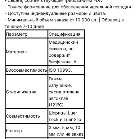
- Сырье, соответствующее требованиям FDA
- Точное формование для обеспечения идеальной посадки
- Доступны индивидуальные размеры и цвета.
- Минимальный объем заказа от 10 000 шт. | Образец в
течение 7-10 дней
Параметр
Спецификация
Медицинский
силикон, не
Материал
содержит
бисфенола-А.
Биосовместимость
ISO 10993,
Гамма-
излучение,
Стерилизация
оксид этилена,
автоклав
(121°C)
Шприцы Luer
Совместимость
Lock и Luer Slip
3 мм, 5 мм, 10
Размер
мм или на заказ