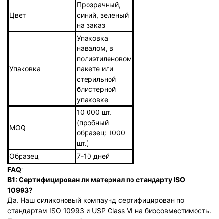
Прозрачный,
Цвет
синий, зеленый
на заказ
Упаковка:
навалом, в
полиэтиленовом
Упаковка
пакете или
стерильной
блистерной
упаковке.
10 000 шт.
(пробный
MOQ
образец: 1000
шт.)
Образец
7-10 дней
FAQ:
В1: Сертифицирован ли материал по стандарту ISO
10993?
Да. Наш силиконовый компаунд сертифицирован по
стандартам ISO 10993 и USP Class VI на биосовместимость.