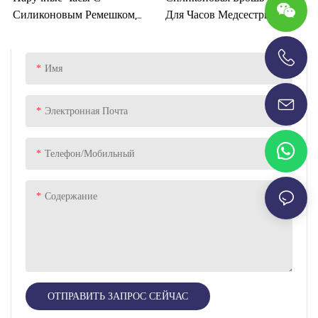
Силиконовым Ремешком,
Для Часов Медсестры,
Водонепроницаемые,
Карманные Часы С
Аналоговые, Милые,
Кварцевым Механизмом.
Простые, Стильные, С
Имя
+86-13696920171
Силиконовым Ремешком,
Кварцевые.
Электронная Почта
Телефон/Мобильный
Содержание
ОТПРАВИТЬ ЗАПРОС СЕЙЧАС