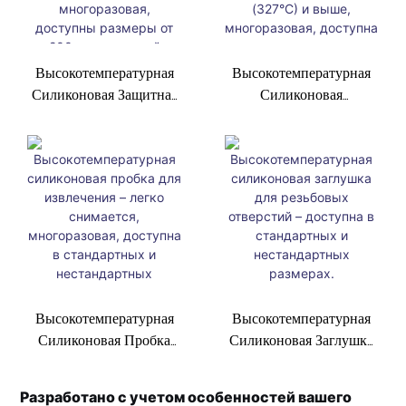
Высокотемпературная
Высокотемпературная
Силиконовая Защитная
Силиконовая
Шапочка –
Коническая Заглушка –
Выдерживает
Выдерживает
Температуру До 600°F
Температуру До 600°F
(327°C) И Выше,
И Выше, Многоразовая,
Многоразовая,
Доступна В
Доступны Размеры От
Стандартном Размере
200+, Внутренний
200+, Внутренний
Диаметр 1-60 Мм.
Диаметр 1-100 Мм.
Высокотемпературная
Высокотемпературная
Силиконовая Пробка
Силиконовая Заглушка
Для Извлечения –
Для Резьбовых
Легко Снимается,
Отверстий – Доступна
Разработано с учетом особенностей вашего
Многоразовая, Доступна
В Стандартных И