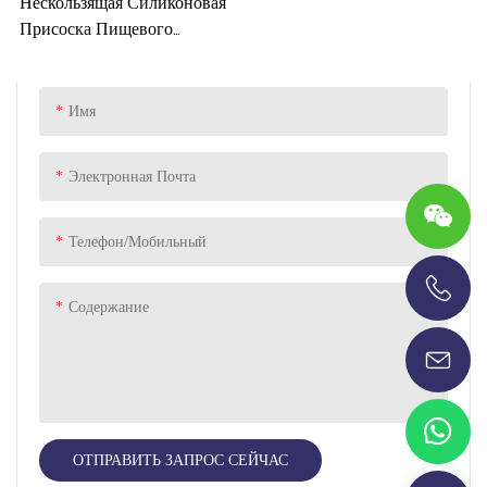
Нескользящая Силиконовая
Присоска Пищевого
Качества, Разделенная Для
Присоски Ребенка Для
Малышей
Имя
Электронная Почта
Телефон/Мобильный
Содержание
+86-13696920171
ОТПРАВИТЬ ЗАПРОС СЕЙЧАС