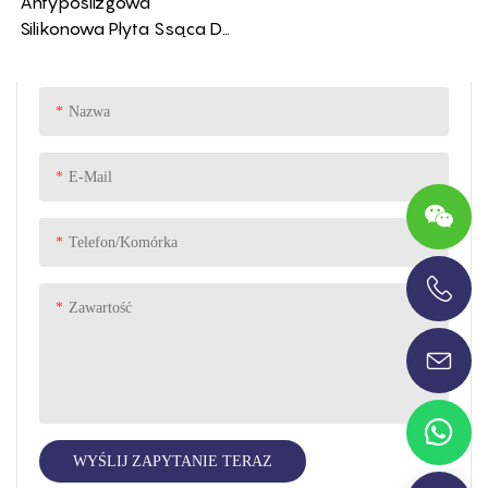
Antypoślizgowa
Silikonowa Płyta Ssąca Do
Kontaktu Z Żywnością,
Podzielona Dla Małych
Dzieci
Nazwa
E-Mail
Telefon/komórka
Zawartość
+86-13696920171
WYŚLIJ ZAPYTANIE TERAZ