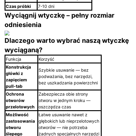
Czas próbki
7-10 dni
Wyciągnij wtyczkę – pełny rozmiar
odniesienia
Dlaczego
warto wybrać naszą wtyczkę
wyciąganą?
Funkcja
Korzyść
Konstrukcja
Szybkie usuwanie — bez
główki z
podważania, bez narzędzi,
zapięciem
bez uszkadzania powierzchni
pull-tab
Ochrona
Zabezpiecza obie strony
otworów
otworu w jednym kroku —
przelotowych
oszczędza czas
Możliwość
Łatwe usuwanie nawet z
zastosowania
głębokich lub nieprzelotowych
otworu
otworów — nie potrzeba
ślepego
żadnych specjalnych narzędzi