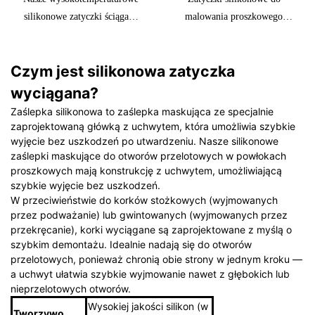
Maskowania –
Podczas Malowania
silikonowe zatyczki ściągane
malowania proszkowego
Odporne Na
do malowania proszkowego
służą do ochrony powierzchni
Temperaturę Do
zostały zaprojektowane tak,
podczas procesu powlekania.
600°F, Rozmiary
Czym jest silikonowa zatyczka
aby wytrzymywały
Te trwałe zatyczki są
Standardowe I
ekstremalne temperatury i
wykonane z silikonu i
wyciągana?
Niestandardowe
zapewniały niezawodne
zapewniają bezpieczne
Zaślepka silikonowa to zaślepka maskująca ze specjalnie
rozwiązanie maskujące do
uszczelnienie, zapobiegając
zaprojektowaną główką z uchwytem, ​​która umożliwia szybkie
zastosowań przemysłowych.
przedostawaniu się powłoki
wyjęcie bez uszkodzeń po utwardzeniu. Nasze silikonowe
zaślepki maskujące do otworów przelotowych w powłokach
Te trwałe zatyczki są łatwe w
do obszarów, które muszą
proszkowych mają konstrukcję z uchwytem, ​​umożliwiającą
montażu i demontażu, co
pozostać czyste i wolne od
szybkie wyjęcie bez uszkodzeń.
czyni je niezbędnym
farby lub proszku
W przeciwieństwie do korków stożkowych (wyjmowanych
narzędziem do ochrony
przez podważanie) lub gwintowanych (wyjmowanych przez
gwintowanych i
przekręcanie), korki wyciągane są zaprojektowane z myślą o
szybkim demontażu.
Idealnie nadają się do otworów
niegwintowanych otworów
przelotowych, ponieważ chronią obie strony w jednym kroku —
podczas procesu malowania
a uchwyt ułatwia szybkie wyjmowanie nawet z głębokich lub
proszkowego
nieprzelotowych otworów.
Wysokiej jakości silikon (w
Tworzywo