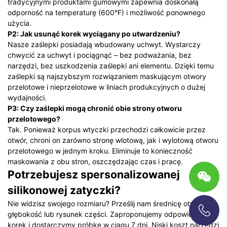
tradycyjnymi produktami gumowymi zapewnia doskonałą
odporność na temperaturę (600°F) i możliwość ponownego
użycia.
P2: Jak usunąć korek wyciągany po utwardzeniu?
Nasze zaślepki posiadają wbudowany uchwyt. Wystarczy
chwycić za uchwyt i pociągnąć – bez podważania, bez
narzędzi, bez uszkodzenia zaślepki ani elementu. Dzięki temu
zaślepki są najszybszym rozwiązaniem maskującym otwory
przelotowe i nieprzelotowe w liniach produkcyjnych o dużej
wydajności.
P3: Czy zaślepki mogą chronić obie strony otworu
przelotowego?
Tak. Ponieważ korpus wtyczki przechodzi całkowicie przez
otwór, chroni on zarówno stronę wlotową, jak i wylotową otworu
przelotowego w jednym kroku. Eliminuje to konieczność
maskowania z obu stron, oszczędzając czas i pracę.
Potrzebujesz spersonalizowanej
silikonowej zatyczki?
Nie widzisz swojego rozmiaru? Prześlij nam średnicę otworu,
głębokość lub rysunek części. Zaproponujemy odpowiedni
+86-13696920171
korek i dostarczymy próbkę w ciągu 7 dni. Niski koszt narzędzi