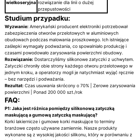
wielkoseryjna
rozwiązanie dla linii o dużej
przepustowości
Studium przypadku:
Wyzwanie:
Amerykański producent elektroniki potrzebował
zabezpieczenia otworów przelotowych w aluminiowych
obudowach podczas malowania proszkowego. Ich istniejące
zaślepki wymagały podważania, co spowalniało produkcję i
czasami powodowało zarysowania powierzchni obudowy.
Rozwiązanie:
Dostarczyliśmy silikonowe zatyczki z uchwytem.
Zatyczki chroniły obie strony każdego otworu przelotowego w
jednym kroku, a operatorzy mogli je natychmiast wyjąć ręcznie
– bez narzędzi i podważania.
Rezultat:
Czas usuwania skrócony o 70% | Zerowe zarysowania
powierzchni | Ponad 200 000 szt./rok
FAQ:
P1: Jaka jest różnica pomiędzy silikonową zatyczką
maskującą a gumową zatyczką maskującą?
Korki lakiernicze i gumowe korki maskujące to terminy
branżowe często używane zamiennie. Nasze produkty
wykonane są z wysokiej jakości silikonu, który w porównaniu z