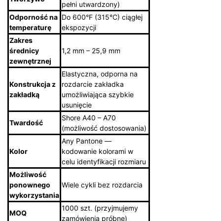
pełni utwardzony)
Odporność na
Do 600°F (315°C) ciągłej
temperaturę
ekspozycji
Zakres
średnicy
1,2 mm – 25,9 mm
zewnętrznej
Elastyczna, odporna na
Konstrukcja z
rozdarcie zakładka
zakładką
umożliwiająca szybkie
usunięcie
Shore A40 – A70
Twardość
(możliwość dostosowania)
Any Pantone —
Kolor
kodowanie kolorami w
celu identyfikacji rozmiaru
Możliwość
ponownego
Wiele cykli bez rozdarcia
wykorzystania
1000 szt. (przyjmujemy
MOQ
zamówienia próbne)