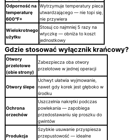
Odporność na
Wytrzymuje temperatury pieca
temperaturę
utwardzającego — nie topi się,
600°F+
nie przywiera
Stosuj co najmniej 5 razy na
Wielokrotnego
wtyczkę — obniża to koszt
użytku
jednostkowy
Gdzie stosować wyłącznik krańcowy?
Otwory
Zabezpiecza oba otwory
przelotowe
przelotowe w jednej operacji
(obie strony)
Uchwyt ułatwia wyjmowanie,
Otwory ślepe
nawet gdy korek jest głęboko w
środku
Uszczelnia nakrętki podczas
Ochrona
powlekania — zapobiega
orzechów
przedostawaniu się proszku do
gwintów
Szybkie usuwanie przyspiesza
Produkcja
przepustowość — idealne