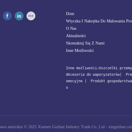
Dom
Wtyczka I Nakrętka Do Malowania Pr
O Nas
Aktualności
Skontaktuj Się Z Nami
Inne Możliwości
Inne możliwości:
Uszczelki przemy
Akcesoria do waporyzatorów
| 
 Pre
omocyjne
 | 
 Produkt gospodarstwa
o
awa autorskie © 2025 Xiamen Guzhan Industry Trade Co.,Ltd -
xmguzhan.co