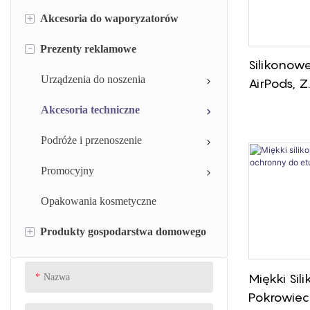
+
Akcesoria do waporyzatorów
Pierścień uszczelniający silikonowy
-
Prezenty reklamowe
Opaski silikonowe
Silikonowa końcówka do
Silikonowe
waporyzatora i osłona ustnika
Silikonowa nasadka strzykawki
Urządzenia do noszenia
AirPods, Z
Etui na waporyzator
Indywidua
Zawór silikonowy
Akcesoria techniczne
Grawerunk
Pełna Och
Tłok strzykawki silikonowej
Podróże i przenoszenie
W Dotyku.
Uszczelki z gumy silikonowej
Promocyjny
Minimaln
Uszczelka gumowa
Opakowania kosmetyczne
+
Produkty gospodarstwa domowego
Przelotka gumowa
Podkładka z gumy silikonowej
Kuchnia
Miękki Sil
Nazwa
Jadalnia
Pokrowie