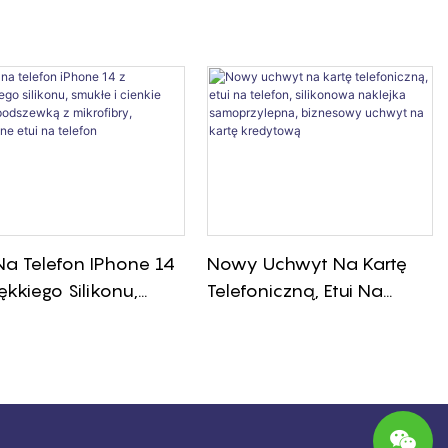
fon Komórkowy,
Smycz Na Szyję
oprzylepny
konowy Pokrowiec Na
tfon, Portfel
 Na Telefon IPhone 14
Nowy Uchwyt Na Kartę
ękkiego Silikonu,
Telefoniczną, Etui Na
łe I Cienkie Etui Z
Telefon, Silikonowa
zewką Z Mikrofibry,
Naklejka Samoprzylepna,
onne Etui Na Telefon
Biznesowy Uchwyt Na
Kartę Kredytową