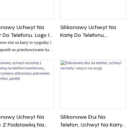
konowy Uchwyt Na
Silikonowy Uchwyt Na
y Do Telefonu. Logo I
Kartę Do Telefonu,
r Do Wyboru.
Samoprzylepny, Portfel
owe etui na karty to wygodny i
ejany, Mieści 2-3
 sposób na przechowywanie kart
Na Telefon, Uchwyt Na
owych, dowodów osobistych i
.
Kartę Kredytową,
 niezbędnych kart. Jego smukła
Wizytówkę, Silikonowa
kcja i bezpieczna,
Kieszeń
zylepna podkładka ułatwiają
cowanie go do tylnej części
u lub innej gładkiej powierzchni
konowy Uchwyt Na
Silikonowe Etui Na
ę Z Podstawką Na
Telefon, Uchwyt Na Karty I