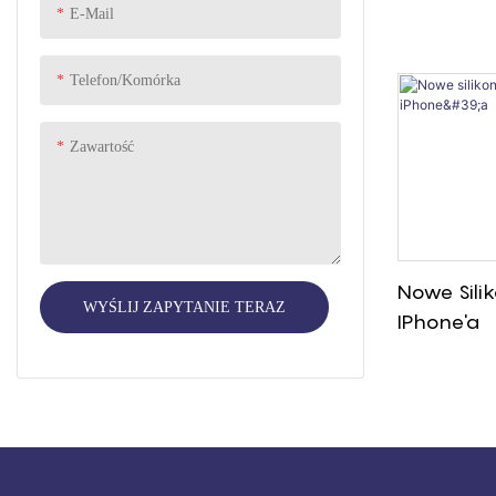
Etui AirPo
E-Mail
Pielęgnacja osobista
PET SUPPLIES
Telefon/komórka
Koło samochodziku zabawkowego
Zawartość
Nowe Sili
WYŚLIJ ZAPYTANIE TERAZ
IPhone'a