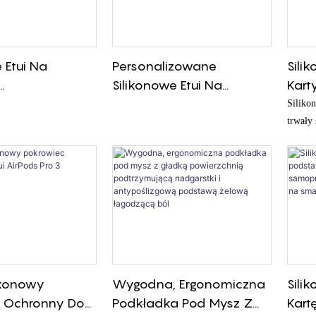
 Etui Na
Personalizowane
Sili
Silikonowe Etui Na
Kart
lnym Kolorem I
Telefon, Ochrona 360°,
Kolo
Silikon
iem Logo.
Nadruk Na Zamówienie.
Nakl
trwały
kredyt
rona, Miękkie
Pasuje Do Wszystkich
Karty
innych
 Niskie
Modeli. Minimalne
konstru
e Zamówienie.
Zamówienie Od 500
samopr
Sztuk.
przymo
telefon
ikonowy
Wygodna, Ergonomiczna
Sili
c Ochronny Do
Podkładka Pod Mysz Z
Kart