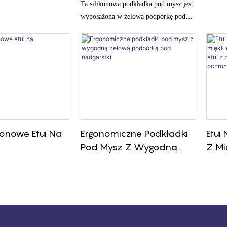
ds Pro 3
Gładką Powierzchnią
Tele
Ta silikonowa podkładka pod mysz jest
Podtrzymującą
wyposażona w żelową podpórkę pod
Sam
nadgarstki, która zapewnia większy
Nadgarstki I
Sili
komfort i stabilność podczas
Antypoślizgową
Smar
korzystania z myszy. Gładka i trwała
Podstawą Żelową
powierzchnia sprawia, że ​​jest to idealne
Łagodzącą Ból
akcesorium do Twojego miejsca pracy
konowe Etui Na
Ergonomiczne Podkładki
Etui
Pod Mysz Z Wygodną
Z Mi
Żelową Podpórką Pod
Smuk
Nadgarstki
Pods
Ochr