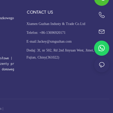
CONTACT US
oszkowego
+86-13696920171
Xiamen Guzhan Industy & Trade Co.Ltd
Telefon: +86-13696920171
E-mail:
Jackey@xmguzhan.com
Dodaj: 3f, nr 502, Rd 2nd Jinyuan West, Jimei, Xiamen,
Fujian, Chiny(361022)
słowe
| 
zenty pr
 domoweg
m
|