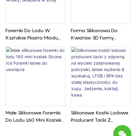
Foremki Do Lodu W
Forma Silikonowa Do
Kształcie Plastra Miodu,
Kwiatów 3D Formy
Silikonowe Foremki Do
Silikonowe Do Kwiatów
Kostek Lodu Z Pokrywką,
Piwonii
Elastyczne Foremki Do
Lodu Do Koktajli Whisky,
Układane W Stosy
Małe Silikonowe Foremki
Silikonowe Kostki Lodowe
Do Lodu 160 Mini Kostek
Producent Tacki Z
Sicone Ice Foremki Łatwe
Odporną Na Wycieki
Do Usunięcia
Zdejmowanej Pokrywki,