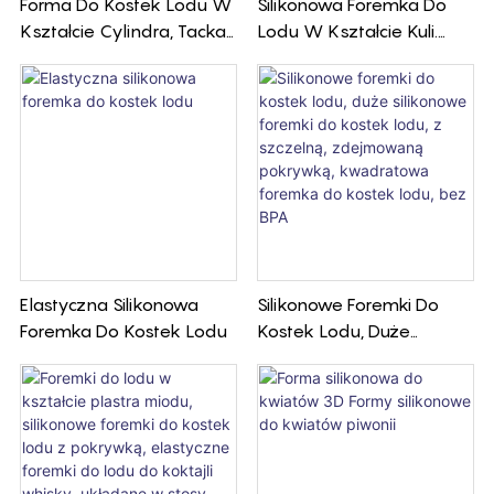
Forma Do Kostek Lodu W
Silikonowa Foremka Do
Kształcie Cylindra, Tacka
Lodu W Kształcie Kuli.
Na Lód, Silikonowe
Silikonowe Foremki Do
Wiaderko Na Lód,
Lodu W Kształcie Kulek
Przenośna Kostkarka Do
Do Whisky I Koktajli.
Lodu, Łatwe W Użyciu
Silikonowe Kubki Do Lodu
Elastyczna Silikonowa
Silikonowe Foremki Do
Foremka Do Kostek Lodu
Kostek Lodu, Duże
Silikonowe Foremki Do
Kostek Lodu, Z Szczelną,
Zdejmowaną Pokrywką,
Kwadratowa Foremka Do
Kostek Lodu, Bez BPA