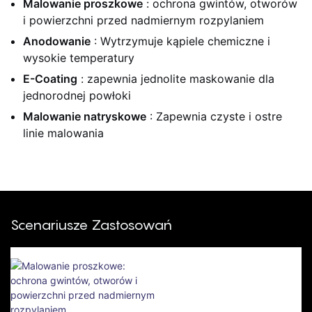
Malowanie proszkowe
: ochrona gwintów, otworów
Niestandardowych
Standardowych
i powierzchni przed nadmiernym rozpylaniem
Rozmiarach, Odporny
Rozmiarach I
Anodowanie
: Wytrzymuje kąpiele chemiczne i
Na Ciepło
Rozmiarach
wysokie temperatury
Niestandardowych
E-Coating
: zapewnia jednolite maskowanie dla
jednorodnej powłoki
Malowanie natryskowe
: Zapewnia czyste i ostre
linie malowania
Scenariusze Zastosowań
Malowanie Proszkowe: