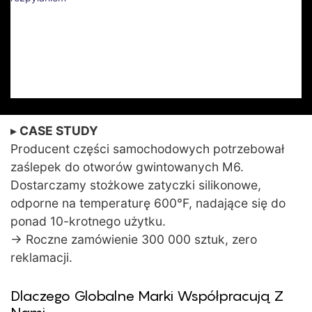
Ochrona Gwintów,
Otworów I Powierzchni
Przed Nadmiernym
Rozpylaniem
▸
CASE STUDY
Producent części samochodowych potrzebował
zaślepek do otworów gwintowanych M6.
Dostarczamy stożkowe zatyczki silikonowe,
odporne na temperaturę 600°F, nadające się do
ponad 10-krotnego użytku.
→ Roczne zamówienie 300 000 sztuk, zero
reklamacji.
Dlaczego Globalne Marki Współpracują Z