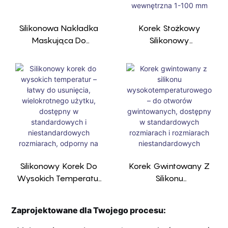
Silikonowa Nakładka
Korek Stożkowy
Maskująca Do
Silikonowy
Wysokich Temperatur
Wysokotemperaturow
– 600°F+,
Y – 600°F+,
Wielokrotnego Użytku
Wielokrotnego
+ Dostępny Rozmiar
Użytku+Dostępny W
200+, Średnica
Standardowym
Wewnętrzna 1-60
Rozmiarze 200+,
Mm
Średnica Wewnętrzna
1-100 Mm
Silikonowy Korek Do
Korek Gwintowany Z
Wysokich Temperatur
Silikonu
– Łatwy Do Usunięcia,
Wysokotemperaturow
Wielokrotnego Użytku,
Ego – Do Otworów
Zaprojektowane dla Twojego procesu:
Dostępny W
Gwintowanych,
Standardowych I
Dostępny W