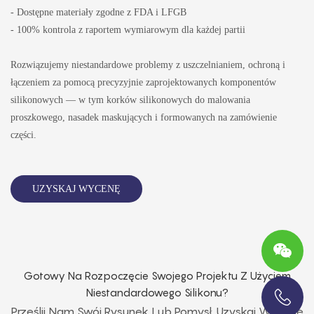
- Dostępne materiały zgodne z FDA i LFGB
- 100% kontrola z raportem wymiarowym dla każdej partii
Rozwiązujemy niestandardowe problemy z uszczelnianiem, ochroną i
łączeniem za pomocą precyzyjnie zaprojektowanych komponentów
silikonowych — w tym korków silikonowych do malowania
proszkowego, nasadek maskujących i formowanych na zamówienie
części.
UZYSKAJ WYCENĘ
Gotowy Na Rozpoczęcie Swojego Projektu Z Użyciem
Niestandardowego Silikonu?
Prześlij Nam Swój Rysunek Lub Pomysł. Uzyskaj Wycenę
+86-13696920171