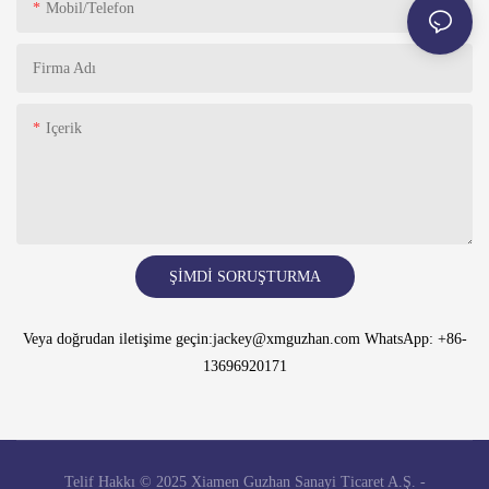
Mobil/telefon
Firma Adı
Içerik
ŞIMDI SORUŞTURMA
Veya doğrudan iletişime geçin:jackey@xmguzhan.com WhatsApp: +86-
13696920171
Telif Hakkı © 2025 Xiamen Guzhan Sanayi Ticaret A.Ş. -