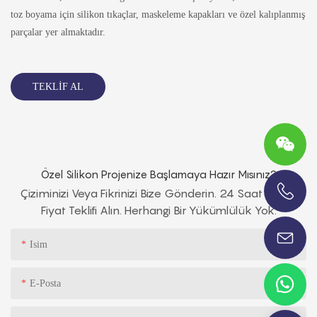
toz boyama için silikon tıkaçlar, maskeleme kapakları ve özel kalıplanmış
parçalar yer almaktadır.
TEKLIF AL
Özel Silikon Projenize Başlamaya Hazır Mısınız?
Çiziminizi Veya Fikrinizi Bize Gönderin. 24 Saat Içinde
Fiyat Teklifi Alın. Herhangi Bir Yükümlülük Yok.
+86-13696920171
Isim
E-Posta