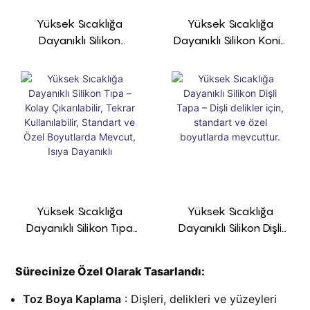
Yüksek Sıcaklığa
Yüksek Sıcaklığa
Dayanıklı Silikon
Dayanıklı Silikon Konik
Maskeleme Başlığı –
Tıpa – 600°F+,
600°F+, Yeniden
Yeniden Kullanılabilir +
Kullanılabilir + 200+
Standart 200+
Beden Seçeneği, İç
Boyutta, 1-100 Mm Iç
Çap 1-60 Mm
Çapta Mevcuttur
Yüksek Sıcaklığa
Yüksek Sıcaklığa
Dayanıklı Silikon Tıpa
Dayanıklı Silikon Dişli
– Kolay Çıkarılabilir,
Tapa – Dişli Delikler
Tekrar Kullanılabilir,
Için, Standart Ve Özel
Sürecinize Özel Olarak Tasarlandı:
Standart Ve Özel
Boyutlarda Mevcuttur.
Boyutlarda Mevcut,
Toz Boya Kaplama
: Dişleri, delikleri ve yüzeyleri