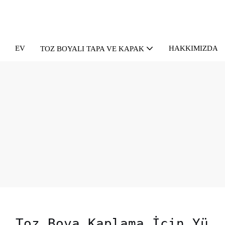
EV
HAKKIMIZDA
TOZ BOYALI TAPA VE KAPAK
Toz Boya Kaplama İçin Yü