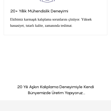
20+ Yıllık Mühendislik Deneyimi
Ekibimiz karmaşık kalıplama sorunlarını çözüyor. Yüksek
hassasiyet, tutarlı kalite, zamanında teslimat.
20 Yılı Aşkın Kalıplama Deneyimiyle Kendi
Bünyemizde Üretim Yapıyoruz.
Malzemeden Nihai Ürüne Kadar Kalite
Kontrolünü Sağlıyoruz.