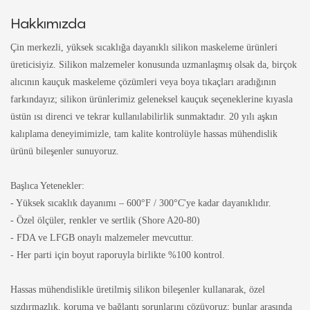
Hakkımızda
Çin merkezli, yüksek sıcaklığa dayanıklı silikon maskeleme ürünleri
üreticisiyiz. Silikon malzemeler konusunda uzmanlaşmış olsak da, birçok
alıcının kauçuk maskeleme çözümleri veya boya tıkaçları aradığının
farkındayız; silikon ürünlerimiz geleneksel kauçuk seçeneklerine kıyasla
üstün ısı direnci ve tekrar kullanılabilirlik sunmaktadır. 20 yılı aşkın
kalıplama deneyimimizle, tam kalite kontrolüyle hassas mühendislik
ürünü bileşenler sunuyoruz.
Başlıca Yetenekler:
- Yüksek sıcaklık dayanımı – 600°F / 300°C'ye kadar dayanıklıdır.
- Özel ölçüler, renkler ve sertlik (Shore A20-80)
- FDA ve LFGB onaylı malzemeler mevcuttur.
- Her parti için boyut raporuyla birlikte %100 kontrol.
Hassas mühendislikle üretilmiş silikon bileşenler kullanarak, özel
sızdırmazlık, koruma ve bağlantı sorunlarını çözüyoruz; bunlar arasında