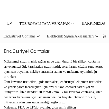
EV
HAKKIMIZDA
TOZ BOYALI TAPA VE KAPAK
Endüstriyel Contalar
Elektronik Sigara Aksesuarları
P
Endüstriyel Contalar
Mükemmel sızdırmazlık sağlayan ve uzun ömürlü bir silikon conta mı
arıyorsunuz? Sık karşılaşılan sızdırmazlık sorunlarına çözüm sunuyoruz:
uyumsuz boyutlar, nakliye sırasında sızıntı ve malzeme uyumluluğu
sorunları.
Cam kavanoz üreticileri, gıda markaları, endüstriyel ekipman üreticileri
ve yedek parça tedarikçileri için özel silikon contalar tasarlıyor ve
üretiyoruz. İster standart 70 mm/86 mm'lik bir kavanoz contasına, ister
benzersiz kapağınız için tamamen özel bir boyuta ihtiyacınız olsun,
ihtiyacınız olan tam sızdırmazlığı sağlıyoruz.
Malzeme: FDA ve LFGB uyumlu, gıda sınıfı silikon