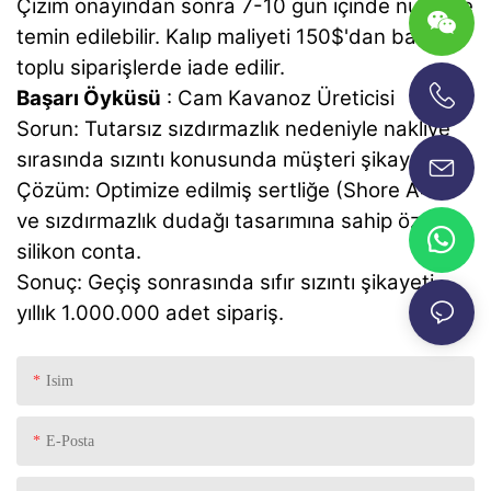
Çizim onayından sonra 7-10 gün içinde numune
temin edilebilir. Kalıp maliyeti 150$'dan başlar,
toplu siparişlerde iade edilir.
Başarı Öyküsü
: Cam Kavanoz Üreticisi
+86-13696920171
Sorun: Tutarsız sızdırmazlık nedeniyle nakliye
sırasında sızıntı konusunda müşteri şikayetleri.
Çözüm: Optimize edilmiş sertliğe (Shore A40)
ve sızdırmazlık dudağı tasarımına sahip özel
silikon conta.
Sonuç: Geçiş sonrasında sıfır sızıntı şikayeti,
yıllık 1.000.000 adet sipariş.
Isim
E-Posta