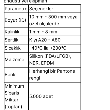
Endüstriyel ekipman
Parametre
Seçenekler
10 mm - 300 mm veya
Boyut (ID)
özel ölçülerde
Kalınlık
1 mm - 8 mm
Sertlik
Kıyı A20 - A80
Sıcaklık
-40°C ila +230°C
Silikon (FDA/LFGB),
Malzeme
NBR, EPDM
Herhangi bir Pantone
Renk
rengi
Minimum
Sipariş
5.000 adet
Miktarı
(toptan)