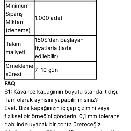
Minimum
Sipariş
1.000 adet
Miktarı
(deneme)
150$'dan başlayan
Takım
fiyatlarla (iade
maliyeti
edilebilir)
Örnekleme
7-10 gün
süresi
FAQ
S1: Kavanoz kapağımın boyutu standart dışı.
Tam olarak aynısını yapabilir misiniz?
Evet. Bize kapağınızın iç çap çizimini veya
fiziksel bir örneğini gönderin. 0,1 mm tolerans
dahilinde uyacak bir conta üreteceğiz.