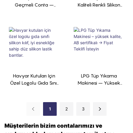
Geçmeli Conta –
Kaliteli Renkli Silikon
Kablo Koruması İçin
Lastik Bant
Özel Boyut → Fiyat
Teklifi İsteyin
Havyar Kutuları Için
LPG Tüp Yıkama
Özel Logolu Gıda Sınıfı
Makinesi – Yüksek
Silikon Kılıf, Iyi Esnekliğe
Kalite, AB Sertifikalı →
Sahip Düz Silikon
Fiyat Teklifi İsteyin
Lastik Bantlar.
1
2
3
Müşterilerin bizim contalarımızı ve