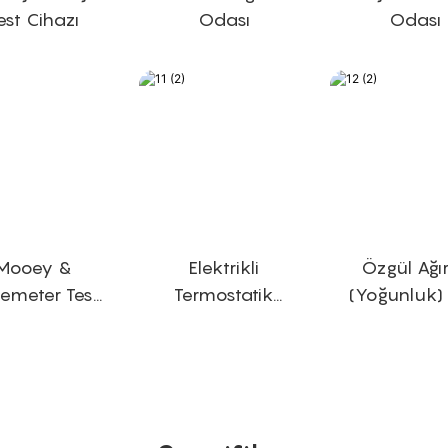
est Cihazı
Odası
Odası
Mooey &
Elektrikli
Özgül Ağır
emeter Test
Termostatik
(Yoğunluk) 
Cihazı
Kurutma Fırını
Cihazı