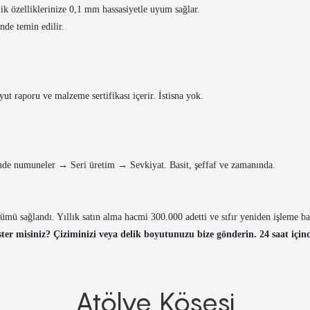
ik özelliklerinize 0,1 mm hassasiyetle uyum sağlar.
nde temin edilir.
ut raporu ve malzeme sertifikası içerir. İstisna yok.
çinde numuneler → Seri üretim → Sevkiyat. Basit, şeffaf ve zamanında.
ü sağlandı. Yıllık satın alma hacmi 300.000 adetti ve sıfır yeniden işleme başa
er misiniz? Çiziminizi veya delik boyutunuzu bize gönderin. 24 saat için
Atölye Köşesi