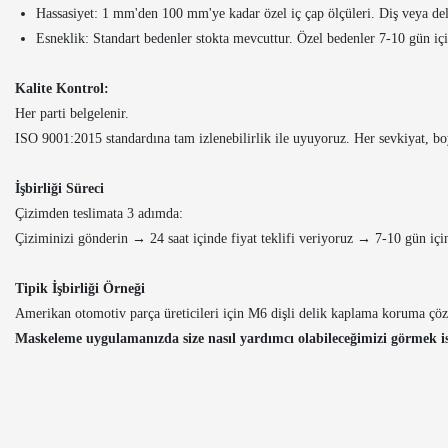
Hassasiyet: 1 mm'den 100 mm'ye kadar özel iç çap ölçüleri. Diş veya del
Esneklik: Standart bedenler stokta mevcuttur. Özel bedenler 7-10 gün içi
Kalite Kontrol:
Her parti belgelenir.
ISO 9001:2015 standardına tam izlenebilirlik ile uyuyoruz. Her sevkiyat, boy
İşbirliği Süreci
Çizimden teslimata 3 adımda:
Çiziminizi gönderin → 24 saat içinde fiyat teklifi veriyoruz → 7-10 gün i
Tipik İşbirliği Örneği
Amerikan otomotiv parça üreticileri için M6 dişli delik kaplama koruma çözüm
Maskeleme uygulamanızda size nasıl yardımcı olabileceğimizi görmek ist