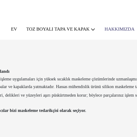
EV
HAKKIMIZDA
TOZ BOYALI TAPA VE KAPAK
landı
ey işleme uygulamaları için yüksek sıcaklık maskeleme çözümlerinde uzmanlaşm
apalar ve kapaklarda yatmaktadır. Hassas mühendislik ürünü silikon maskeleme ta
i, delikleri ve yüzeyleri aşırı püskürtmeden korur; böylece parçalarınız işlem s
lar bizi maskeleme tedarikçisi olarak seçiyor.