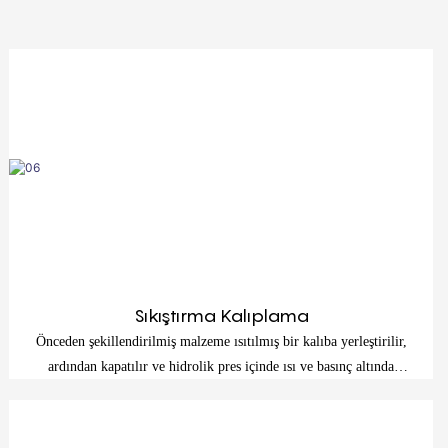
Sıkıştırma Kalıplama
Önceden şekillendirilmiş malzeme ısıtılmış bir kalıba yerleştirilir,
ardından kapatılır ve hidrolik pres içinde ısı ve basınç altında
preslenir. Malzeme kalıbın içini doldurur ve kalıp içinde sertleşir
(vulkanize olur).