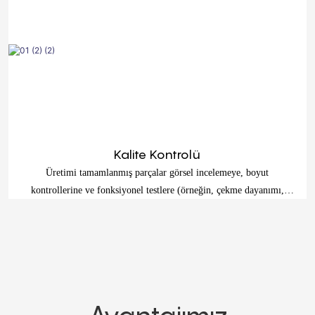
Kalite Kontrolü
Üretimi tamamlanmış parçalar görsel incelemeye, boyut
kontrollerine ve fonksiyonel testlere (örneğin, çekme dayanımı,
sertlik, yırtılma direnci) tabi tutulur.