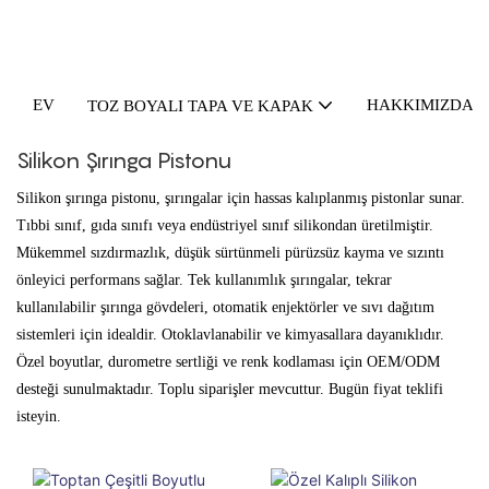
EV
HAKKIMIZDA
TOZ BOYALI TAPA VE KAPAK
Silikon Şırınga Pistonu
Silikon şırınga pistonu, şırıngalar için hassas kalıplanmış pistonlar sunar.
Tıbbi sınıf, gıda sınıfı veya endüstriyel sınıf silikondan üretilmiştir.
Mükemmel sızdırmazlık, düşük sürtünmeli pürüzsüz kayma ve sızıntı
önleyici performans sağlar. Tek kullanımlık şırıngalar, tekrar
kullanılabilir şırınga gövdeleri, otomatik enjektörler ve sıvı dağıtım
sistemleri için idealdir. Otoklavlanabilir ve kimyasallara dayanıklıdır.
Özel boyutlar, durometre sertliği ve renk kodlaması için OEM/ODM
desteği sunulmaktadır. Toplu siparişler mevcuttur. Bugün fiyat teklifi
isteyin.