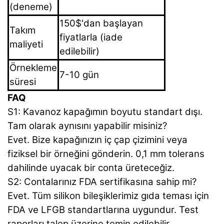
(deneme)
150$'dan başlayan
Takım
fiyatlarla (iade
maliyeti
edilebilir)
Örnekleme
7-10 gün
süresi
FAQ
S1: Kavanoz kapağımın boyutu standart dışı.
Tam olarak aynısını yapabilir misiniz?
Evet. Bize kapağınızın iç çap çizimini veya
fiziksel bir örneğini gönderin. 0,1 mm tolerans
dahilinde uyacak bir conta üreteceğiz.
S2: Contalarınız FDA sertifikasına sahip mi?
Evet. Tüm silikon bileşiklerimiz gıda teması için
FDA ve LFGB standartlarına uygundur. Test
raporları talep üzerine temin edilebilir.