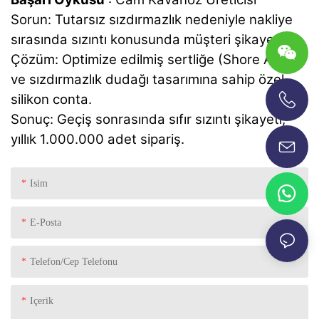
Sorun: Tutarsız sızdırmazlık nedeniyle nakliye
sırasında sızıntı konusunda müşteri şikayetleri.
Çözüm: Optimize edilmiş sertliğe (Shore A40)
ve sızdırmazlık dudağı tasarımına sahip özel
silikon conta.
Sonuç: Geçiş sonrasında sıfır sızıntı şikayeti,
+86-13696920171
yıllık 1.000.000 adet sipariş.
Isim
E-Posta
Telefon/Cep Telefonu
Içerik