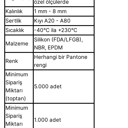
özel ölçülerde
Kalınlık
1 mm - 8 mm
Sertlik
Kıyı A20 - A80
Sıcaklık
-40°C ila +230°C
Silikon (FDA/LFGB),
Malzeme
NBR, EPDM
Herhangi bir Pantone
Renk
rengi
Minimum
Sipariş
5.000 adet
Miktarı
(toptan)
Minimum
Sipariş
1.000 adet
Miktarı