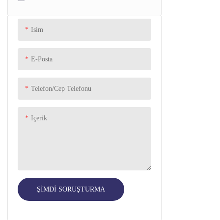
Silikon Kauçuk Ped
Mutfak
Isim
Yemek
E-Posta
Kişisel Bakım
PET SUPPLIES
Telefon/Cep Telefonu
Oyuncak araba tekerleği
Içerik
ŞIMDI SORUŞTURMA