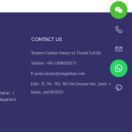
+86-13696920171
CONTACT US
Xiamen Guzhan Sanayi ve Ticaret Ltd.Şti
Telefon: +86-13696920171
E-posta:
Jackey@xmguzhan.com
Ekle: 3f, No. 502, Rd 2nd jinyuan batı, jimei, xiamen,
fujian, çin(361022)
talar
| 
diyeleri