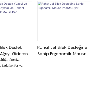
ilek Destek
Rahat Jel Bilek Desteğine
Ağrıyı Gideren
Sahip Ergonomik Mouse
l Tabanlı Rahat
Pad'ler
ltlığı, farenizi
k Mouse Pad
a fazla konfor ve
ak için jel bilek desteği
ir. Pürüzsüz ve
i onu çalışma alanınız
sesuar haline getirir