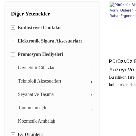
Diğer Yetenekler
+
Endüstriyel Contalar
+
Elektronik Sigara Aksesuarları
Silikon Conta Sızdırmazlık Halkası
-
Promosyon Hediyeleri
Silikon Bantlar
Silikon elektronik sigara ucu ve
Pürüzsüz B
ağızlık kapağı
Silikon şırınga kapağı
Giyilebilir Cihazlar
Yüzeyi Ve 
Elektronik sigara kutusu
Kaymaz Je
Bu silikon fare a
Silikon valf
Teknoloji Aksesuarları
Ergonomi
kullanırken dah
stabilite sağlam
Silikon Şırınga Pistonu
Seyahat ve Taşıma
desteğine sahipt
Silikon Kauçuk contalar
Tanıtım amaçlı
dayanıklı yüzey
için ideal bir ak
Kauçuk conta
Kozmetik Ambalajı
+
Ev Ürünleri
Kauçuk Grommet