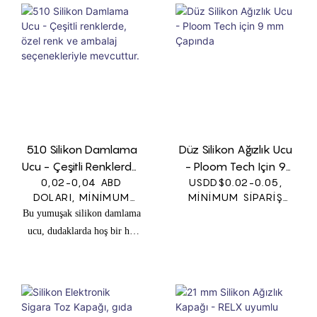
veya atomizörün üstüne
sığacak şekilde tasarlanmış,
silikondan yapılmış küçük,
çıkarılabilir bir ağızlıktır.
Metal ağızlıktan olası ısı
transferini engellemeye
yardımcı olur ve dudaklar
için daha yumuşak, daha
ergonomik bir yüzey sunar.
510 Silikon Damlama
Düz Silikon Ağızlık Ucu
Ucu - Çeşitli Renklerde,
- Ploom Tech Için 9
Özel Renk Ve Ambalaj
0,02-0,04 ABD
USDD$0.02-0.05,
Mm Çapında
DOLARI, MINIMUM
MINIMUM SIPARIŞ
Seçenekleriyle
SIPARIŞ MIKTARI:
MIKTARI: 1000 ADET
Bu yumuşak silikon damlama
Mevcuttur.
1000 ADET
ucu, dudaklarda hoş bir his
sağlayan pürüzsüz ve esnek
dokusuyla rahat bir elektronik
sigara deneyimi için
tasarlanmıştır. Esnek