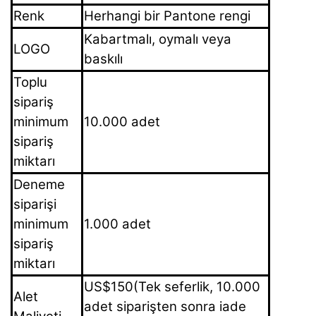
Renk
Herhangi bir Pantone rengi
Kabartmalı, oymalı veya
LOGO
baskılı
Toplu
sipariş
minimum
10.000 adet
sipariş
miktarı
Deneme
siparişi
minimum
1.000 adet
sipariş
miktarı
US$150
(Tek seferlik, 10.000
Alet
adet siparişten sonra iade