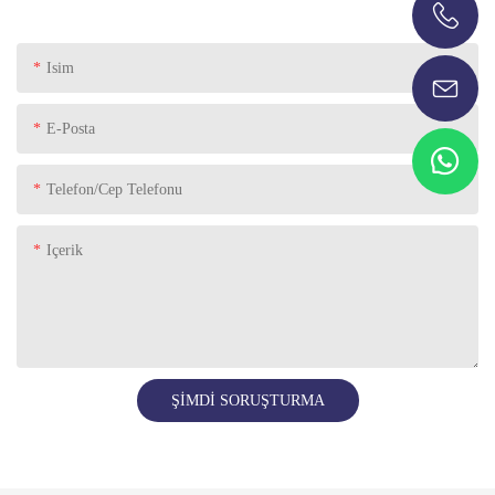
+86-13696920171
Isim
E-Posta
Telefon/Cep Telefonu
Içerik
ŞIMDI SORUŞTURMA