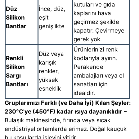
kutuları ve gıda
Düz
İnce, düz,
kaplarını hava
Silikon
eşit
geçirmez şekilde
Bantlar
genişlikte
kapatır. Çevirmeye
gerek yok.
Ürünlerinizi renk
Düz veya
Renkli
kodlarıyla ayırın.
karışık
Silikon
Perakende
renkler,
Sargı
ambalajları veya el
yüksek
Bantları
sanatları için
esneklik
idealdir.
Gruplarımızı Farklı (ve Daha İyi) Kılan Şeyler:
230°C'ye (450°F) kadar ısıya dayanıklıdır
–
Bulaşık makinesinde, fırında veya sıcak
endüstriyel ortamlarda erimez. Doğal kauçuk
bu koşullarda işlevini yitirir.