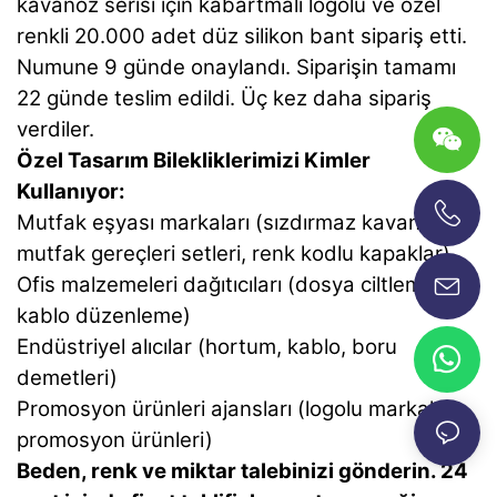
kavanoz serisi için kabartmalı logolu ve özel
renkli 20.000 adet düz silikon bant sipariş etti.
Numune 9 günde onaylandı. Siparişin tamamı
22 günde teslim edildi. Üç kez daha sipariş
verdiler.
Özel Tasarım Bilekliklerimizi Kimler
Kullanıyor:
Mutfak eşyası markaları (sızdırmaz kavanozlar,
+86-13696920171
mutfak gereçleri setleri, renk kodlu kapaklar)
Ofis malzemeleri dağıtıcıları (dosya ciltleme,
kablo düzenleme)
Endüstriyel alıcılar (hortum, kablo, boru
demetleri)
Promosyon ürünleri ajansları (logolu markalı
promosyon ürünleri)
Beden, renk ve miktar talebinizi gönderin. 24