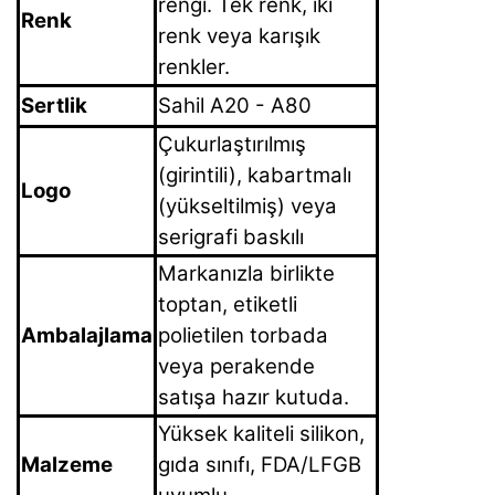
rengi. Tek renk, iki
Renk
renk veya karışık
renkler.
Sertlik
Sahil A20 - A80
Çukurlaştırılmış
(girintili), kabartmalı
Logo
(yükseltilmiş) veya
serigrafi baskılı
Markanızla birlikte
toptan, etiketli
Ambalajlama
polietilen torbada
veya perakende
satışa hazır kutuda.
Yüksek kaliteli silikon,
Malzeme
gıda sınıfı, FDA/LFGB