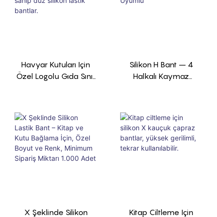
Havyar Kutuları Için
Silikon H Bant – 4
Özel Logolu Gıda Sınıfı
Halkalı Kaymaz
Silikon Kılıf, Iyi Esnekliğe
Tasarım, Yeniden
Sahip Düz Silikon
Kullanılabilir, FDA
Lastik Bantlar.
Uyumlu
X Şeklinde Silikon
Kitap Ciltleme Için