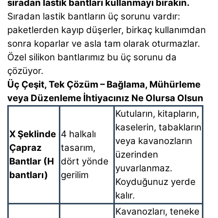
sıradan lastik bantları kullanmayı bırakın.
Sıradan lastik bantların üç sorunu vardır:
paketlerden kayıp düşerler, birkaç kullanımdan
sonra koparlar ve asla tam olarak oturmazlar.
Özel silikon bantlarımız bu üç sorunu da
çözüyor.
Üç Çeşit, Tek Çözüm – Bağlama, Mühürleme
veya Düzenleme İhtiyacınız Ne Olursa Olsun
Kutuların, kitapların,
kaselerin, tabakların
X Şeklinde
4 halkalı
veya kavanozların
Çapraz
tasarım,
üzerinden
Bantlar (H
dört yönde
yuvarlanmaz.
bantları)
gerilim
Koyduğunuz yerde
kalır.
Kavanozları, teneke