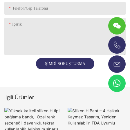
Telefon/Cep Telefonu
Içerik
+86-13696920171
ŞIMDI SORUŞTURMA
İlgili Ürünler