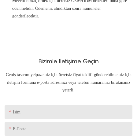
Mevcut birkaç örnek için ücretsiz OEM/ODM örnekleri buna göre
ödenmelidir. Ödemeniz alındıktan sonra numuneler
gönderilecektir.
Bizimle Iletişime Geçin
Geniş tasarım yelpazemiz için ücretsiz fiyat teklifi gönderebilmemiz için
iletişim formuna e-posta adresinizi veya telefon numaranızı bırakmanız
yeterli.
Isim
E-Posta