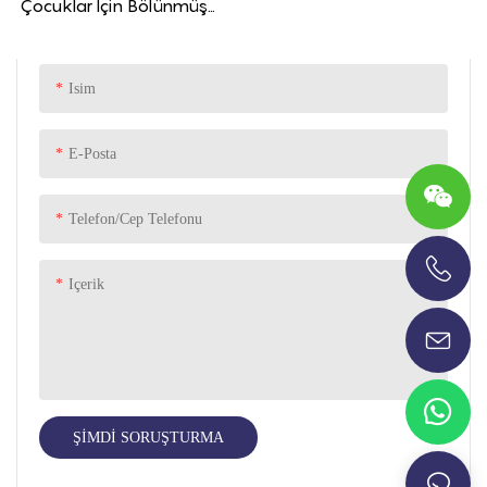
Çocuklar İçin Bölünmüş
Kaymaz Gıda Sınıfı Silikon
Emme Plakası Bebek
Emme Plakası
Isim
E-Posta
Telefon/Cep Telefonu
Içerik
+86-13696920171
ŞIMDI SORUŞTURMA