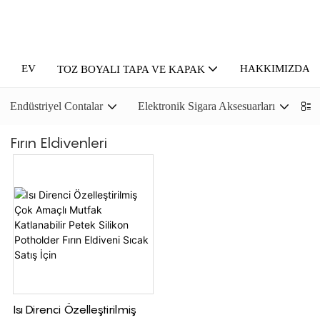
EV
HAKKIMIZDA
TOZ BOYALI TAPA VE KAPAK
Endüstriyel Contalar
Elektronik Sigara Aksesuarları
P
Fırın Eldivenleri
Isı Direnci Özelleştirilmiş