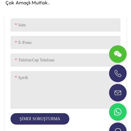
Çok Amaçlı Mutfak
Katlanabilir Petek Silikon
Potholder Fırın Eldiveni
Sıcak Satış İçin
Isim
E-Posta
Telefon/Cep Telefonu
Içerik
+86-13696920171
ŞIMDI SORUŞTURMA