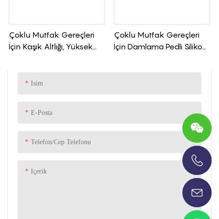
Çoklu Mutfak Gereçleri
Çoklu Mutfak Gereçleri
İçin Kaşık Altlığı, Yüksek
İçin Damlama Pedli Silikon
Isıya Dayanıklı Silikon
Mutfak Gereçleri Standı
Damlama Pedi
Isim
E-Posta
Telefon/Cep Telefonu
Içerik
+86-13696920171