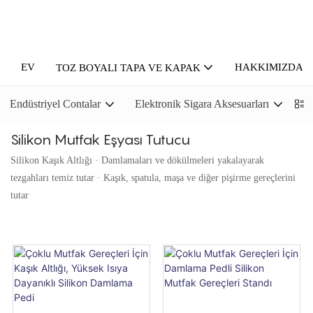
EV
HAKKIMIZDA
TOZ BOYALI TAPA VE KAPAK
Endüstriyel Contalar
Elektronik Sigara Aksesuarları
P
Silikon Mutfak Eşyası Tutucu
Silikon Kaşık Altlığı · Damlamaları ve dökülmeleri yakalayarak
tezgahları temiz tutar · Kaşık, spatula, maşa ve diğer pişirme gereçlerini
tutar