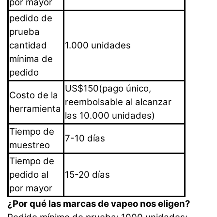
por mayor
pedido de
prueba
cantidad
1.000 unidades
mínima de
pedido
US$150
(pago único,
Costo de la
reembolsable al alcanzar
herramienta
las 10.000 unidades)
Tiempo de
7-10 días
muestreo
Tiempo de
pedido al
15-20 días
por mayor
¿Por qué las marcas de vapeo nos eligen?