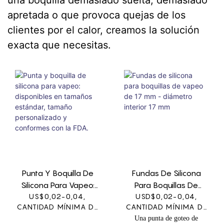
una boquilla demasiado suelta, demasiado
apretada o que provoca quejas de los
clientes por el calor, creamos la solución
exacta que necesitas.
Punta Y Boquilla De
Fundas De Silicona
Silicona Para Vapeo:
Para Boquillas De
US$0,02-0,04,
Disponibles En
Vapeo De 17 Mm -
USD$0,02-0,04,
CANTIDAD MÍNIMA DE
CANTIDAD MÍNIMA DE
Tamaños Estándar,
Diámetro Interior 17
PEDIDO: 1000
PEDIDO: 1000
Una punta de goteo de
Tamaño Personalizado
Mm