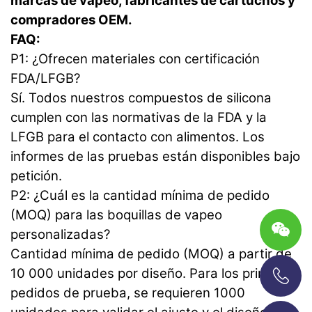
marcas de vapeo, fabricantes de cartuchos y
compradores OEM.
FAQ:
P1: ¿Ofrecen materiales con certificación
FDA/LFGB?
Sí. Todos nuestros compuestos de silicona
cumplen con las normativas de la FDA y la
LFGB para el contacto con alimentos. Los
informes de las pruebas están disponibles bajo
petición.
P2: ¿Cuál es la cantidad mínima de pedido
(MOQ) para las boquillas de vapeo
personalizadas?
Cantidad mínima de pedido (MOQ) a partir de
10 000 unidades por diseño. Para los primeros
pedidos de prueba, se requieren 1000
+86-13696920171