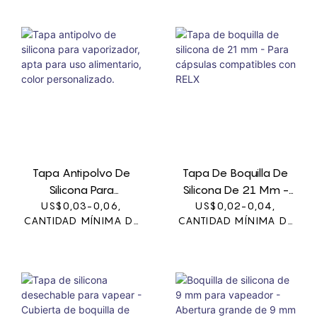
cómoda, y su textura suave y
flexible proporciona una
sensación agradable en los
labios. El material flexible
también ayuda a reducir las
molestias y la fatiga durante
sesiones prolongadas de
vapeo.
Tapa Antipolvo De
Tapa De Boquilla De
Silicona Para
Silicona De 21 Mm -
Vaporizador, Apta Para
US$0,03-0,06,
US$0,02-0,04,
Para Cápsulas
CANTIDAD MÍNIMA DE
CANTIDAD MÍNIMA DE
Uso Alimentario, Color
Compatibles Con
PEDIDO: 1000
PEDIDO: 1000
Personalizado.
RELX
UNIDADES
UNIDADES