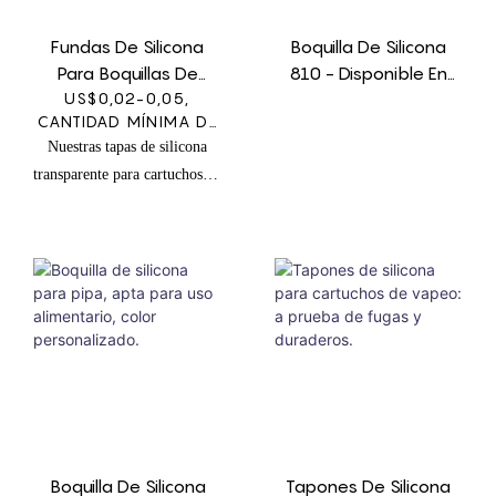
Fundas De Silicona
Boquilla De Silicona
Para Boquillas De
810 - Disponible En
Vaporizador: Ajuste
US$0,02-0,05,
Varios Colores, Color
CANTIDAD MÍNIMA DE
Seguro Y Universal
Personalizado,
PEDIDO: 1000
Nuestras tapas de silicona
Para Cartuchos
Logotipo, Cumple Con
UNIDADES
transparente para cartuchos de
La Normativa De La
vaporizador están diseñadas
FDA.
para proporcionar un sello
duradero y a prueba de fugas,
lo que garantiza que sus
cartuchos de vaporizador
permanezcan seguros y
protegidos. Hechas de
silicona de alta calidad, estas
tapas son transparentes, lo
que le permite ver fácilmente
el contenido de sus cartuchos.
Boquilla De Silicona
Tapones De Silicona