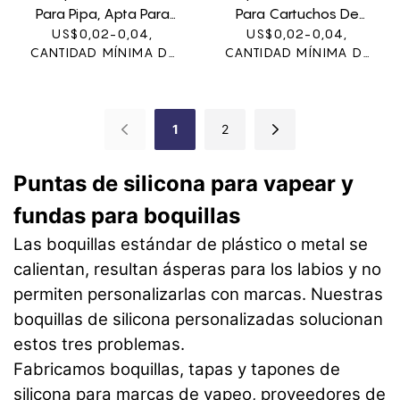
Para Pipa, Apta Para
Para Cartuchos De
Uso Alimentario, Color
US$0,02-0,04,
Vapeo: A Prueba De
US$0,02-0,04,
CANTIDAD MÍNIMA DE
CANTIDAD MÍNIMA DE
Personalizado.
Fugas Y Duraderos.
PEDIDO: 1000
PEDIDO: 1000
UNIDADES
UNIDADES
1
2
Puntas de silicona para vapear y
fundas para boquillas
Las boquillas estándar de plástico o metal se
calientan, resultan ásperas para los labios y no
permiten personalizarlas con marcas. Nuestras
boquillas de silicona personalizadas solucionan
estos tres problemas.
Fabricamos boquillas, tapas y tapones de
silicona para marcas de vapeo, proveedores de