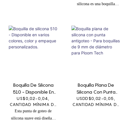
UNIDADES
UNIDADES
silicona es una boquilla
Y Conformes Con La
pequeña y extraíble hecha de
FDA.
silicona que está diseñada
para caber en la parte
superior de un tanque de
vapeo o atomizador para
brindar una experiencia de
vapeo cómoda e higiénica.
Ayuda a prevenir cualquier
posible transferencia de calor
desde la boquilla de metal y
también ofrece una superficie
Boquilla De Silicona
Boquilla Plana De
más suave y ergonómica para
510 - Disponible En
Silicona Con Punta
los labios.
Varios Colores, Color Y
US$0,02-0,04,
USDD$0,02-0,05,
Antigoteo - Para
CANTIDAD MÍNIMA DE
CANTIDAD MÍNIMA DE
Empaque
Boquillas De 9 Mm De
PEDIDO: 1000
PEDIDO: 1000
Esta punta de goteo de
Personalizados.
Diámetro Para Ploom
UNIDADES
UNIDADES
silicona suave está diseñada
Tech
para una experiencia de vapeo