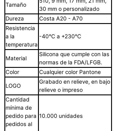
510, 9 mm, 17 mm, 21 mm,
Tamaño
30 mm o personalizado
Dureza
Costa A20 - A70
Resistencia
a la
-40°C a +230°C
temperatura
Silicona que cumple con las
Material
normas de la FDA/LFGB.
Color
Cualquier color Pantone
Grabado en relieve, en bajo
LOGO
relieve o impreso
Cantidad
mínima de
pedido para
10.000 unidades
pedidos al