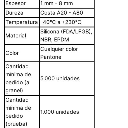
Espesor
1 mm - 8 mm
Dureza
Costa A20 - A80
Temperatura
-40°C a +230°C
Silicona (FDA/LFGB),
Material
NBR, EPDM
Cualquier color
Color
Pantone
Cantidad
mínima de
5.000 unidades
pedido (a
granel)
Cantidad
mínima de
1.000 unidades
pedido
(prueba)