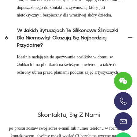
dopuszczonego do kontaktu z żywnością, który jest
nietoksyczny i bezpieczny dla wrażliwej skóry dziecka.
W Jakich Sytuacjach Te Silikonowe Śliniaczki
6
Dla Niemowląt Okazują Się Najbardziej
Przydatne?
Idealnie nadają się do spożywania posiłków w domu, w
żłobkach i na piknikach na świeżym powietrzu, a także do
ochrony ubrań przed plamami podczas zajęć artystycznych.
+86-13696920171
Skontaktuj Się Z Nami
po prostu zostaw swój adres e-mail lub numer telefonu w formularzu
kontaktowym, abyśmy mogli wysłać Ci bezpłatną wycenę na naszą