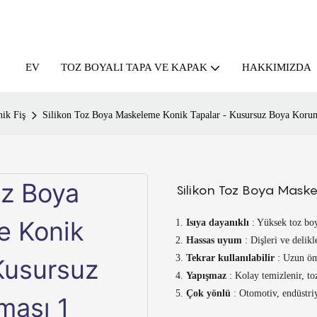
EV
HAKKIMIZDA
TOZ BOYALI TAPA VE KAPAK
ik Fiş
Silikon Toz Boya Maskeleme Konik Tapalar - Kusursuz Boya Koru
Silikon Toz Boya Mask
Isıya dayanıklı
: Yüksek toz boy
Hassas uyum
: Dişleri ve delik
Tekrar kullanılabilir
: Uzun öm
Yapışmaz
: Kolay temizlenir, to
Çok yönlü
: Otomotiv, endüstriy