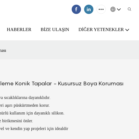
HABERLER
BIZE ULAŞIN
DIĞER YETENEKLER
ması
eleme Konik Tapalar - Kusursuz Boya Koruması
a sıcaklıklarına dayanıklıdır.
leri aşırı püskürtmeden korur.
ürlü kullanım için dayanıklı silikon.
z birikmesini önler.
el ve kendin yap projeleri için idealdir