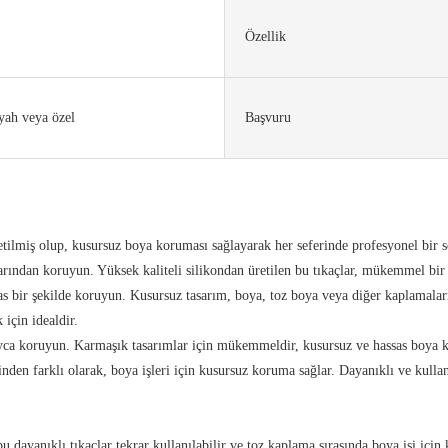
Özellik
iyah veya özel
Başvuru
ilmiş olup, kusursuz boya koruması sağlayarak her seferinde profesyonel bir s
larından koruyun. Yüksek kaliteli silikondan üretilen bu tıkaçlar, mükemmel bi
bir şekilde koruyun. Kusursuz tasarım, boya, toz boya veya diğer kaplamaların 
için idealdir.
yca koruyun. Karmaşık tasarımlar için mükemmeldir, kusursuz ve hassas boya k
n farklı olarak, boya işleri için kusursuz koruma sağlar. Dayanıklı ve kullan
dayanıklı tıkaçlar tekrar kullanılabilir ve toz kaplama sırasında boya işi için