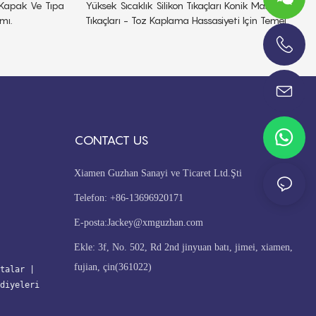
n Kapak Ve Tıpa
Yüksek Sıcaklık Silikon Tıkaçları Konik Maskeleme
mı.
Tıkaçları - Toz Kaplama Hassasiyeti Için Temel
+86-13696920171
CONTACT US
Xiamen Guzhan Sanayi ve Ticaret Ltd.Şti
Telefon: +86-13696920171
E-posta:
Jackey@xmguzhan.com
Ekle: 3f, No. 502, Rd 2nd jinyuan batı, jimei, xiamen,
fujian, çin(361022)
talar
| 
diyeleri