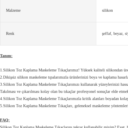
Malzeme
silikon
Renk
şeffaf, beyaz, s
Tanım:
1.Silikon Toz Kaplama Maskeleme Tıkaçlarımız! Yüksek kaliteli silikondan üret
2.Dikişsiz silikon maskeleme tıpalarımızla ürünlerinizi boya ve kaplama hasar
3.Silikon Toz Kaplama Maskeleme Tıkaçlarımızı kullanarak yüzeylerinizi hassas 
Takılması ve çıkarılması kolay olan bu tıkaçlar profesyonel sonuçlar elde etmek 
4.Silikon Toz Kaplama Maskeleme Tıkaçlarımızla kritik alanları boyadan kola
5.Silikon Toz Kaplama Maskeleme Tıkaçları, geleneksel maskeleme yöntemlerinde
FAQ:
Silikon Toz Kaplama Maskeleme Tıkaçlarını tekrar kullanabilir miyim? Evet, bu 