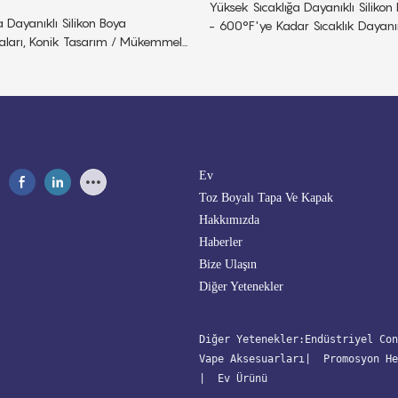
Yüksek Sıcaklığa Dayanıklı Siliko
 Dayanıklı Silikon Boya
- 600°F'ye Kadar Sıcaklık Dayanı
ları, Konik Tasarım / Mükemmel
steğe Özel Renk Seçeneği
Ev
Toz Boyalı Tapa Ve Kapak
Hakkımızda
Haberler
Bize Ulaşın
Diğer Yetenekler
Diğer Yetenekler:
Endüstriyel Con
Vape Aksesuarları
| 
 Promosyon He
| 
 Ev Ürünü