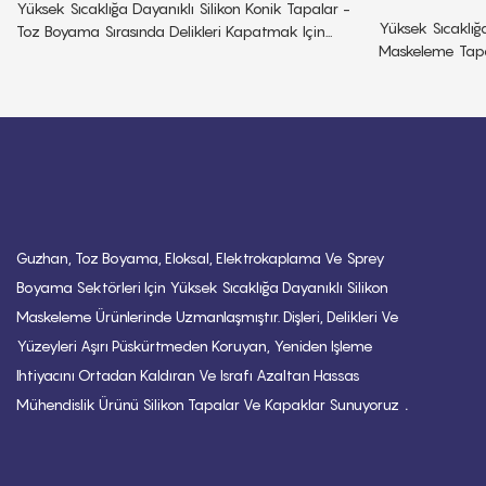
Yüksek Sıcaklığa Dayanıklı Silikon Konik Tapalar -
Yüksek Sıcaklığa
Toz Boyama Sırasında Delikleri Kapatmak Için
Maskeleme Tapa
Idealdir.
Sızdırmazlık, I
Guzhan, Toz Boyama, Eloksal, Elektrokaplama Ve Sprey
Boyama Sektörleri Için Yüksek Sıcaklığa Dayanıklı Silikon
Maskeleme Ürünlerinde Uzmanlaşmıştır. Dişleri, Delikleri Ve
Yüzeyleri Aşırı Püskürtmeden Koruyan, Yeniden Işleme
Ihtiyacını Ortadan Kaldıran Ve Israfı Azaltan Hassas
.
Mühendislik Ürünü Silikon Tapalar Ve Kapaklar Sunuyoruz